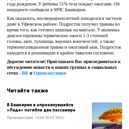
года рождения. У ребенка 51% тела покрыт ожогами. Об
инциденте сообщили в МЧС Башкирии.
Как оказалось, несовершеннолетний находился в частном
доме в Уфимском районе. Подросток получил травмы во
время того, как готовил шашлык на мангале. У мальчика
диагностированы термические ожоги 1-3 степеней
головы, шеи, туловища, верхних конечностей, а также
термоингаляционная травма и ожоговый шок. Подросток
находится в реанимации в крайне тяжелом состоянии.
Дорогие читатели! Приглашаем Вас присоединиться к
обсуждению новости в наших группах в социальных
сетях -
ВК
и
Одноклассники
Читайте также
В Башкирии в опрокинувшейся
«Ладе» погибли два пассажира
Происшествия
13:04
29.07.2023