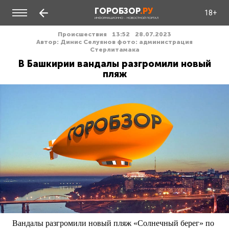
ГОРОБЗОР
.РУ
18+
ИНФОРМАЦИОННО - НОВОСТНОЙ ПОРТАЛ
Происшествия
13:52
28.07.2023
Автор: Динис Селуянов фото: администрация
Стерлитамака
В Башкирии вандалы разгромили новый
пляж
Вандалы разгромили новый пляж «Солнечный берег» по