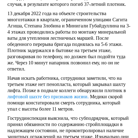
случая, в результате которого погиб 37-летний плотник.
13 декабря 2022 года на объекте строительства
многоэтажки в квартале, ограниченном улицами Сагита
Агиша, Степана Злобина и Минигали Губайдуллина на 3-
4 этажах проводились работы по монтажу минеральной
ваты для утепления лестничных маршей. После
обеденного перерыва бригада поднялась на 5-6 этажи.
Плотник задержался в бытовке на третьем этаже,
разговаривая по телефону, но должен был подойти туда
же. Через 10 минут напарник позвонил ему, но он не
ответил.
Начав искать работника, сотрудники заметили, что на
третьем этаже нет пенопласта, который закрывал шахту
лифта. Позже в подвале коллеги обнаружили плотник в
лифтовой шахте без признаков жизни.
Медики скорой
помощи констатировали смерть сотрудника, который
упал с высоты более 11 метров.
Гострудинспекция выяснила, что субподрядчик, который
принял обязанности по содержанию стройплощадки в
надлежащем состоянии, не проконтролировал наличие
защитных ограждений на третьем этаже. Изначально они