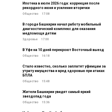
Ипотека в июле 2026 года: коррекция после
рекордного июня и усиление вторички
Общество
17:08
В городе Башкирии начал работу мобильный
диагностический комплекс для оказания
медпомощи детям
Здоровье
17:00
В Уфе на 10 дней перекроют Восточный выезд
Общество
16:18
Стало известно, сколько заплатят уфимцам за
утрату имущества и вред здоровью при атаках
БПЛА
Общество
15:48
Жители Башкирии увидят самый яркий
звездопад года
Общество
15:36