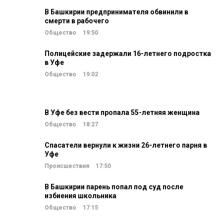
В Башкирии предпринимателя обвинили в
смерти в рабочего
Общество
19:50
Полицейские задержали 16-летнего подростка
в Уфе
Общество
19:02
В Уфе без вести пропала 55-летняя женщина
Общество
18:27
Спасатели вернули к жизни 26-летнего парня в
Уфе
Происшествия
17:50
В Башкирии парень попал под суд после
избиения школьника
Общество
17:15