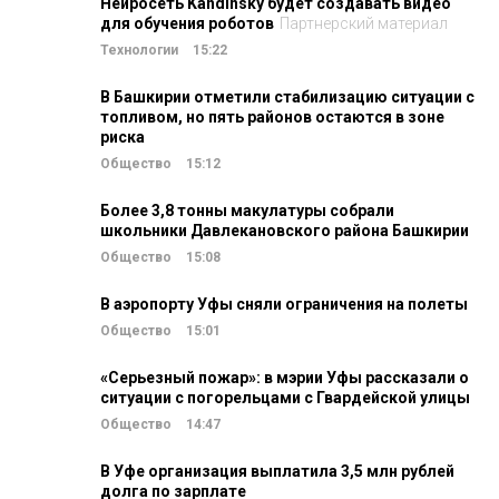
Нейросеть Kandinsky будет создавать видео
для обучения роботов
Партнерский материал
Технологии
15:22
В Башкирии отметили стабилизацию ситуации с
топливом, но пять районов остаются в зоне
риска
Общество
15:12
Более 3,8 тонны макулатуры собрали
школьники Давлекановского района Башкирии
Общество
15:08
В аэропорту Уфы сняли ограничения на полеты
Общество
15:01
«Серьезный пожар»: в мэрии Уфы рассказали о
ситуации с погорельцами с Гвардейской улицы
Общество
14:47
В Уфе организация выплатила 3,5 млн рублей
долга по зарплате