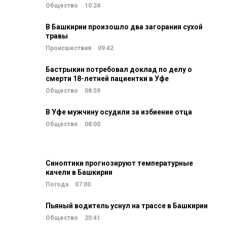
Общество
10:24
В Башкирии произошло два загорания сухой
травы
Происшествия
09:42
Бастрыкин потребовал доклад по делу о
смерти 18-летней пациентки в Уфе
Общество
08:59
В Уфе мужчину осудили за избиение отца
Общество
08:00
Синоптики прогнозируют температурные
качели в Башкирии
Погода
07:00
Пьяный водитель уснул на трассе в Башкирии
Общество
20:41