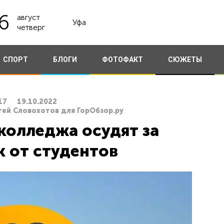
6
август
Уфа
четверг
СПОРТ
БЛОГИ
ФОТОФАКТ
СЮЖЕТЫ
17
19.10.2022
гей Словохотов для ГорОбзор.ру
колледжа осудят за
к от студентов