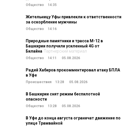
Общество
14:35
Жительницу Уфы привлекли к ответственности
за оскорбление мужчины
Общество
14:16
Природные памятники и трасса М-12 в
Башкирии получили усиленный 4G от
Билайна
Партнерский материал
Общество
14:11
05.08.2026
Радий Хабиров прокомментировал атаку БПЛА
в Уфе
Происшествия
13:28
05.08.2026
В Башкирии снят режим беспилотной
опасности
Общество
13:28
05.08.2026
В Уфе до конца августа ограничат движение по
улице Трамвайной