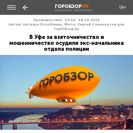
ГОРОБЗОР
.РУ
18+
ИНФОРМАЦИОННО - НОВОСТНОЙ ПОРТАЛ
Происшествия
13:16
18.10.2022
Автор: Наталья Оглоблина. Фото: Сергей Словохотов для
ГорОбзор.ру
В Уфе за взяточничество и
мошенничество осудили экс-начальника
отдела полиции