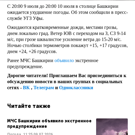
С 20:00 9 июля до 20:00 10 июля в столице Башкирии
ожидается ухудшение погоды. Об этом сообщили в пресс-
службе УГЗ Уфы.
Ожидаются кратковременные дожди, местами грозы,
днем локально град. Ветер ЮВ с переходом на З, СЗ 9-14
м/с, при грозе шквалистое усиление ветра до 15-20 м/с.
Ночью столбики термометров покажут +15, +17 градусов,
днем +24, +26 градусов.
Ранее МЧС Башкирии
объявило
экстренное
предупреждение.
Дорогие читатели! Приглашаем Вас присоединиться к
обсуждению новости в наших группах в социальных
сетях -
ВК
,
Телеграм
и
Одноклассники
Читайте также
МЧС Башкирии объявило экстренное
предупреждение
Погода
11:25
09.07.2026