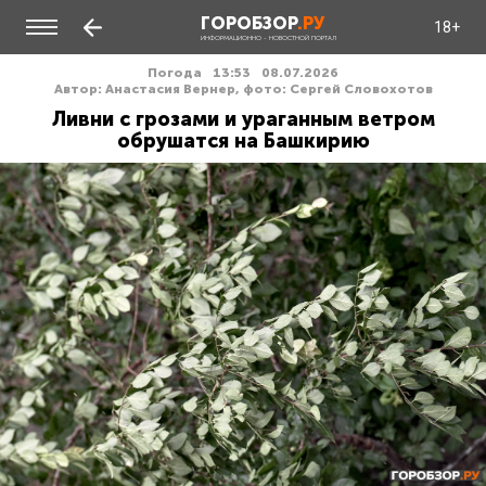
ГОРОБЗОР
.РУ
18+
ИНФОРМАЦИОННО - НОВОСТНОЙ ПОРТАЛ
Погода
13:53
08.07.2026
Автор: Анастасия Вернер, фото: Сергей Словохотов
Ливни с грозами и ураганным ветром
обрушатся на Башкирию