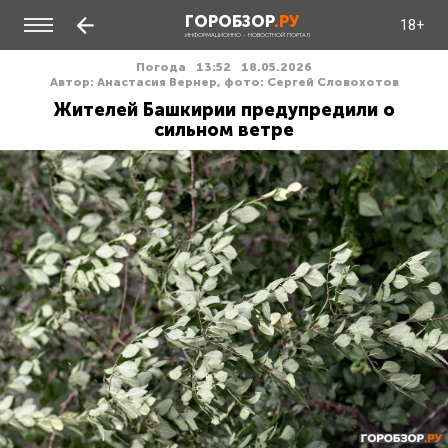
ГОРОБЗОР
.РУ
18+
ИНФОРМАЦИОННО - НОВОСТНОЙ ПОРТАЛ
Погода
13:52
18.05.2026
Автор: Анастасия Вернер, фото: Сергей Словохотов
Жителей Башкирии предупредили о
сильном ветре