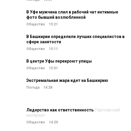
В Уфе мужчина слил в рабочий чат интимные
фото бывшей возлюбленной
Общество
15:21
В Башкирии определили лучших специалистов в
сфере занятости
Общество
15:11
В центре Уфы перекроют улицы
Общество
15:01
Экстремальная жара идет на Башкирию
Погода
14:28
Лидерство как ответственность
Партнерский
материал
Общество
14:20