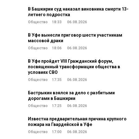
В Башкирии суд наказал виновника смерти 13-
летнего подростка
Общество
18:33
06.08.2026
В Уфе вынесли приговор шести участникам
массовой драки
Общество
18:06
06.08.2026
В Уфе пройдет VIII Гражданский форум,
посвященный трансформации общества в
условиях СВО
Общество
17:35
06.08.2026
Бастрыкин взялся за дело с разбитыми
дорогами в Башкирии
Общество
17:25
06.08.2026
Известна предварительная причина крупного
пожара на Гвардейской в Уфе
Общество
17:00
06.08.2026