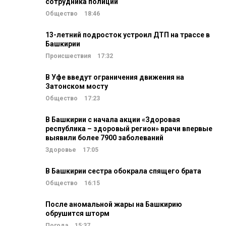
сотрудника полиции
Общество
18:46
13-летний подросток устроил ДТП на трассе в
Башкирии
Происшествия
17:32
В Уфе введут ограничения движения на
Затонском мосту
Общество
17:23
В Башкирии с начала акции «Здоровая
республика – здоровый регион» врачи впервые
выявили более 7900 заболеваний
Здоровье
17:05
В Башкирии сестра обокрала спящего брата
Общество
16:15
После аномальной жары на Башкирию
обрушится шторм
Погода
15:37