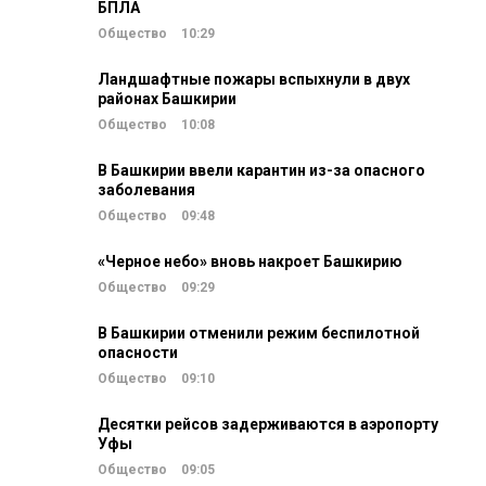
БПЛА
Общество
10:29
Ландшафтные пожары вспыхнули в двух
районах Башкирии
Общество
10:08
В Башкирии ввели карантин из-за опасного
заболевания
Общество
09:48
«Черное небо» вновь накроет Башкирию
Общество
09:29
В Башкирии отменили режим беспилотной
опасности
Общество
09:10
Десятки рейсов задерживаются в аэропорту
Уфы
Общество
09:05