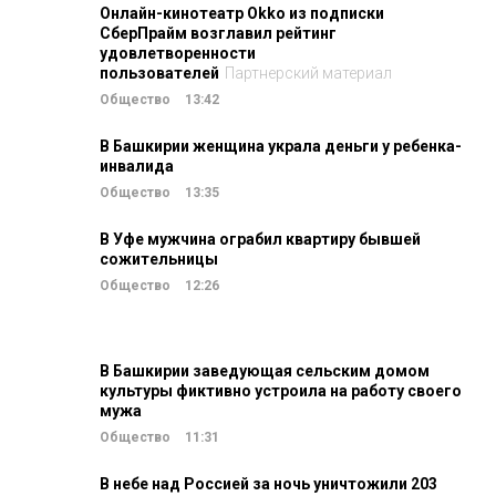
Онлайн-кинотеатр Okko из подписки
СберПрайм возглавил рейтинг
удовлетворенности
пользователей
Партнерский материал
Общество
13:42
В Башкирии женщина украла деньги у ребенка-
инвалида
Общество
13:35
В Уфе мужчина ограбил квартиру бывшей
сожительницы
Общество
12:26
В Башкирии заведующая сельским домом
культуры фиктивно устроила на работу своего
мужа
Общество
11:31
В небе над Россией за ночь уничтожили 203