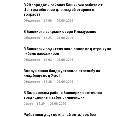
В 20 городах и районах Башкирии работают
Центры общения для людей старшего
возраста
Общество
17:00
06.08.2026
В Башкирии закрыли озеро Ильмурзино
Общество
16:24
06.08.2026
В Башкирии водителя заключили под стражу за
гибель пассажиров
Общество
16:02
06.08.2026
Вооруженная банда устроила стрельбу на
кладбище под Уфой
Общество
15:38
06.08.2026
В Зилаирском районе Башкирии состоялся
традиционный забег сильнейших
Спорт
15:29
06.08.2026
Работники двух компаний остались без