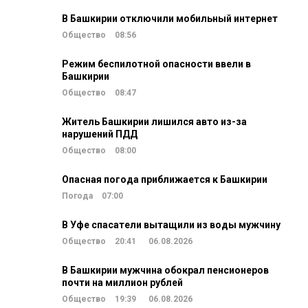
В Башкирии отключили мобильный интернет
Общество
08:56
Режим беспилотной опасности ввели в
Башкирии
Общество
08:47
Житель Башкирии лишился авто из-за
нарушений ПДД
Общество
08:00
Опасная погода приближается к Башкирии
Погода
07:00
В Уфе спасатели вытащили из воды мужчину
Общество
20:41
06.08.2026
В Башкирии мужчина обокрал пенсионеров
почти на миллион рублей
Общество
19:39
06.08.2026