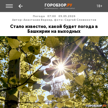
ГОРОБЗОР
.РУ
18+
ИНФОРМАЦИОННО - НОВОСТНОЙ ПОРТАЛ
Погода
07:00
09.05.2026
Автор: Анастасия Вернер, фото: Сергей Словохотов
Стало известно, какой будет погода в
Башкирии на выходных