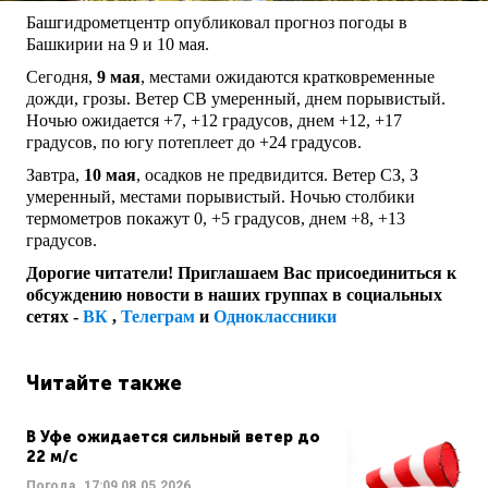
Башгидрометцентр опубликовал прогноз погоды в
Башкирии на 9 и 10 мая.
Сегодня,
9 мая
, местами ожидаются кратковременные
дожди, грозы. Ветер СВ умеренный, днем порывистый.
Ночью ожидается +7, +12 градусов, днем +12, +17
градусов, по югу потеплеет до +24 градусов.
Завтра,
10 мая
, осадков не предвидится. Ветер СЗ, З
умеренный, местами порывистый. Ночью столбики
термометров покажут 0, +5 градусов, днем +8, +13
градусов.
Дорогие читатели! Приглашаем Вас присоединиться к
обсуждению новости в наших группах в социальных
сетях -
ВК
,
Телеграм
и
Одноклассники
Читайте также
В Уфе ожидается сильный ветер до
22 м/с
Погода
17:09
08.05.2026