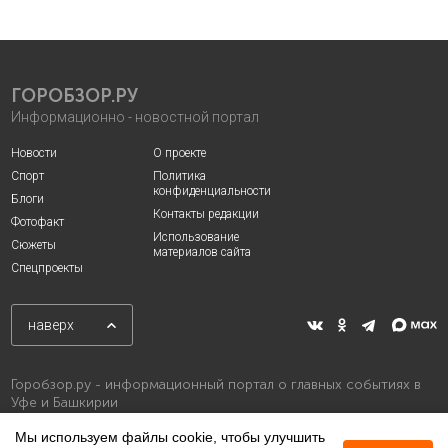
ГОРОБЗОР.РУ
Информационно - новостной портал
Новости
О проекте
Спорт
Политика
конфиденциальности
Блоги
Контакты редакции
Фотофакт
Использование
Сюжеты
материалов сайта
Спецпроекты
наверх
Горобзор.ру - информационный портал о главных событиях в
Уфе и Башкирии
Мы используем файлы cookie, чтобы улучшить