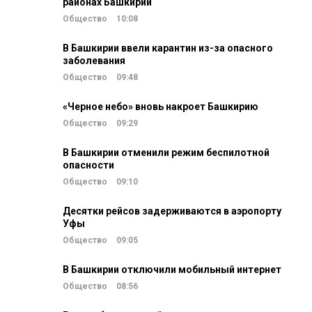
районах Башкирии
Общество
10:08
В Башкирии ввели карантин из-за опасного
заболевания
Общество
09:48
«Черное небо» вновь накроет Башкирию
Общество
09:29
В Башкирии отменили режим беспилотной
опасности
Общество
09:10
Десятки рейсов задерживаются в аэропорту
Уфы
Общество
09:05
В Башкирии отключили мобильный интернет
Общество
08:56