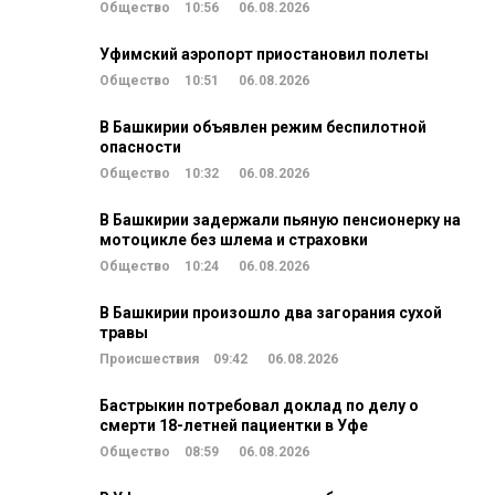
Общество
10:56
06.08.2026
Уфимский аэропорт приостановил полеты
Общество
10:51
06.08.2026
В Башкирии объявлен режим беспилотной
опасности
Общество
10:32
06.08.2026
В Башкирии задержали пьяную пенсионерку на
мотоцикле без шлема и страховки
Общество
10:24
06.08.2026
В Башкирии произошло два загорания сухой
травы
Происшествия
09:42
06.08.2026
Бастрыкин потребовал доклад по делу о
смерти 18-летней пациентки в Уфе
Общество
08:59
06.08.2026