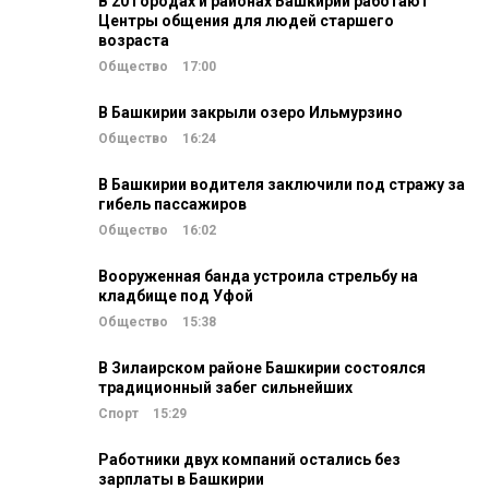
В 20 городах и районах Башкирии работают
Центры общения для людей старшего
возраста
Общество
17:00
В Башкирии закрыли озеро Ильмурзино
Общество
16:24
В Башкирии водителя заключили под стражу за
гибель пассажиров
Общество
16:02
Вооруженная банда устроила стрельбу на
кладбище под Уфой
Общество
15:38
В Зилаирском районе Башкирии состоялся
традиционный забег сильнейших
Спорт
15:29
Работники двух компаний остались без
зарплаты в Башкирии