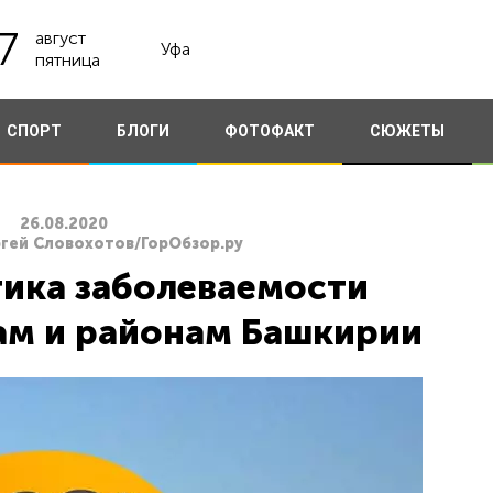
7
август
Уфа
пятница
СПОРТ
БЛОГИ
ФОТОФАКТ
СЮЖЕТЫ
26.08.2020
ргей Словохотов/ГорОбзор.ру
ика заболеваемости
ам и районам Башкирии