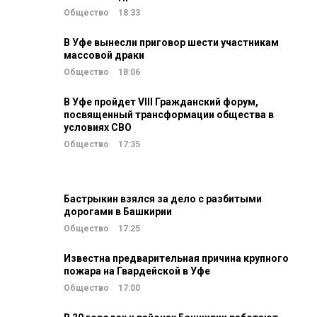
Общество
18:33
В Уфе вынесли приговор шести участникам
массовой драки
Общество
18:06
В Уфе пройдет VIII Гражданский форум,
посвященный трансформации общества в
условиях СВО
Общество
17:35
Бастрыкин взялся за дело с разбитыми
дорогами в Башкирии
Общество
17:25
Известна предварительная причина крупного
пожара на Гвардейской в Уфе
Общество
17:00