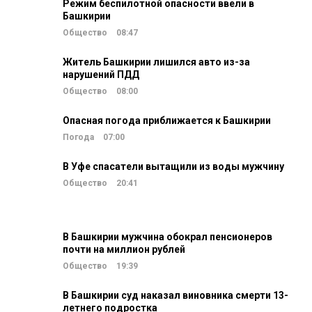
Режим беспилотной опасности ввели в
Башкирии
Общество
08:47
Житель Башкирии лишился авто из-за
нарушений ПДД
Общество
08:00
Опасная погода приближается к Башкирии
Погода
07:00
В Уфе спасатели вытащили из воды мужчину
Общество
20:41
В Башкирии мужчина обокрал пенсионеров
почти на миллион рублей
Общество
19:39
В Башкирии суд наказал виновника смерти 13-
летнего подростка