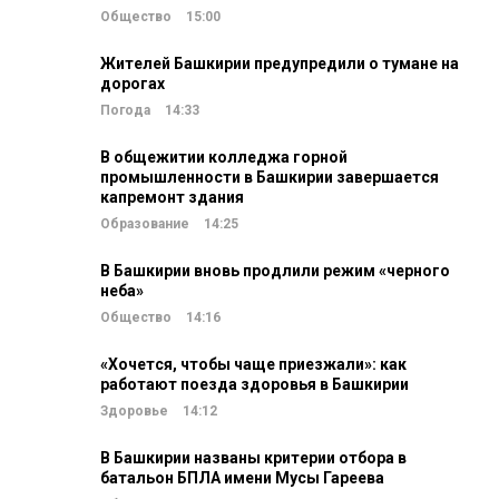
Общество
15:00
Жителей Башкирии предупредили о тумане на
дорогах
Погода
14:33
В общежитии колледжа горной
промышленности в Башкирии завершается
капремонт здания
Образование
14:25
В Башкирии вновь продлили режим «черного
неба»
Общество
14:16
«Хочется, чтобы чаще приезжали»: как
работают поезда здоровья в Башкирии
Здоровье
14:12
В Башкирии названы критерии отбора в
батальон БПЛА имени Мусы Гареева