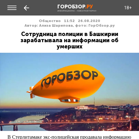
ГОРОБЗОР
.РУ
18+
ИНФОРМАЦИОННО - НОВОСТНОЙ ПОРТАЛ
Общество
11:52
26.08.2020
Автор: Ализа Шарипова, фото: ГорОбзор.ру
Сотрудница полиции в Башкирии
зарабатывала на информации об
умерших
В Стерлитамаке экс-полицейская продавала информацию