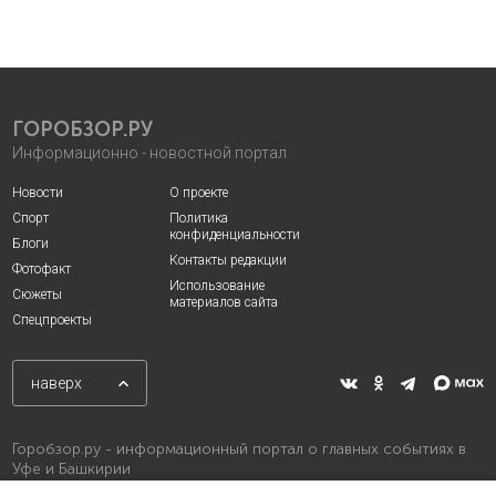
ГОРОБЗОР.РУ
Информационно - новостной портал
Новости
О проекте
Спорт
Политика
конфиденциальности
Блоги
Контакты редакции
Фотофакт
Использование
Сюжеты
материалов сайта
Спецпроекты
наверх
Горобзор.ру - информационный портал о главных событиях в
Уфе и Башкирии