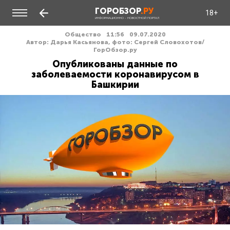
ГОРОБЗОР
.РУ
18+
ИНФОРМАЦИОННО - НОВОСТНОЙ ПОРТАЛ
Общество
11:56
09.07.2020
Автор: Дарья Касьянова, фото: Сергей Словохотов/
ГорОбзор.ру
Опубликованы данные по
заболеваемости коронавирусом в
Башкирии