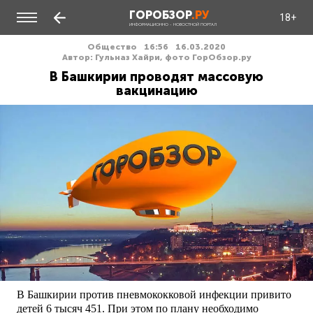
ГОРОБЗОР
.РУ
18+
ИНФОРМАЦИОННО - НОВОСТНОЙ ПОРТАЛ
Общество
16:56
16.03.2020
Автор: Гульназ Хайри, фото ГорОбзор.ру
В Башкирии проводят массовую
вакцинацию
В Башкирии против пневмококковой инфекции привито
детей 6 тысяч 451. При этом по плану необходимо