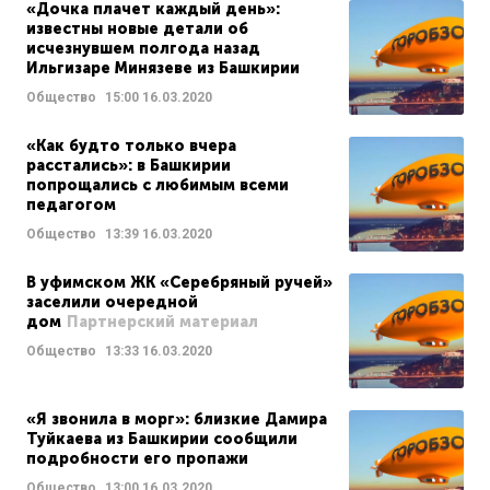
«Дочка плачет каждый день»:
известны новые детали об
исчезнувшем полгода назад
Ильгизаре Минязеве из Башкирии
Общество
15:00
16.03.2020
«Как будто только вчера
расстались»: в Башкирии
попрощались с любимым всеми
педагогом
Общество
13:39
16.03.2020
В уфимском ЖК «Серебряный ручей»
заселили очередной
дом
Партнерский материал
Общество
13:33
16.03.2020
«Я звонила в морг»: близкие Дамира
Туйкаева из Башкирии сообщили
подробности его пропажи
Общество
13:00
16.03.2020