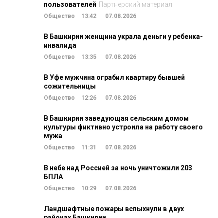
пользователей
Партнерский материал
Общество
13:42
07.08.2026
В Башкирии женщина украла деньги у ребенка-
инвалида
Общество
13:35
07.08.2026
В Уфе мужчина ограбил квартиру бывшей
сожительницы
Общество
12:26
07.08.2026
В Башкирии заведующая сельским домом
культуры фиктивно устроила на работу своего
мужа
Общество
11:31
07.08.2026
В небе над Россией за ночь уничтожили 203
БПЛА
Общество
10:29
07.08.2026
Ландшафтные пожары вспыхнули в двух
районах Башкирии