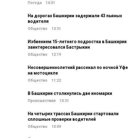
Погода
14:01
На дорогах Башкирии задержали 43 пьяных
водителя
Общество
13:31
Избиением 15-летнего подростка в Башкирии
заинтересовался Бастрыкин
Общество
12:19
Несовершеннолетний рассекал по ночной Уфе
на мотоцикле
Общество
11:22
В Башкирии столкнулись две иномарки
Происшествия
10:31
На четырех трассах Башкирии стартовали
сплошные проверки водителей
Общество
10:09