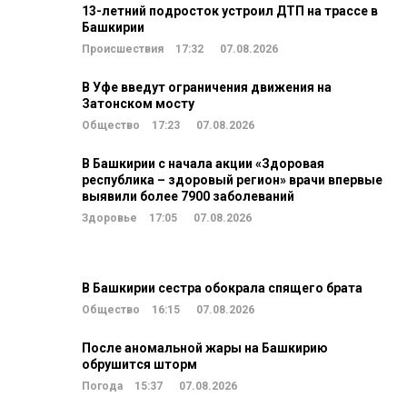
13-летний подросток устроил ДТП на трассе в
Башкирии
Происшествия
17:32
07.08.2026
В Уфе введут ограничения движения на
Затонском мосту
Общество
17:23
07.08.2026
В Башкирии с начала акции «Здоровая
республика – здоровый регион» врачи впервые
выявили более 7900 заболеваний
Здоровье
17:05
07.08.2026
В Башкирии сестра обокрала спящего брата
Общество
16:15
07.08.2026
После аномальной жары на Башкирию
обрушится шторм
Погода
15:37
07.08.2026