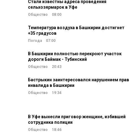
Стали известны адреса проведения
сельхозярмарок в Уфе
Общество
08:00
Температура воздуха в Башкирии достигнет
+35 градусов
Погода
07:00
В Башкирии полностью перекроют участок
дороги Баймак - Тубинский
Общество
20:43
Бастрыкин заинтересовался нарушением прав
инвалида в Башкирии
Общество
19:34
В Уфе вынесли приговор женщине, избившей
сотрудника полиции
Общество
18:46