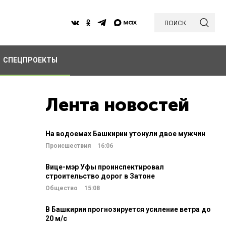
поиск
СПЕЦПРОЕКТЫ
Лента новостей
На водоемах Башкирии утонули двое мужчин
Происшествия
16:06
Вице-мэр Уфы проинспектировал
строительство дорог в Затоне
Общество
15:08
В Башкирии прогнозируется усиление ветра до
20 м/c