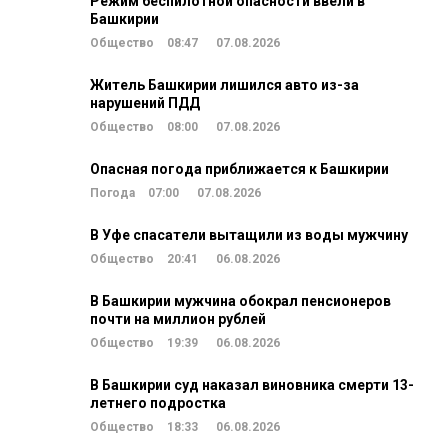
Режим беспилотной опасности ввели в
Башкирии
Общество
08:47
07.08.2026
Житель Башкирии лишился авто из-за
нарушений ПДД
Общество
08:00
07.08.2026
Опасная погода приближается к Башкирии
Погода
07:00
07.08.2026
В Уфе спасатели вытащили из воды мужчину
Общество
20:41
06.08.2026
В Башкирии мужчина обокрал пенсионеров
почти на миллион рублей
Общество
19:39
06.08.2026
В Башкирии суд наказал виновника смерти 13-
летнего подростка
Общество
18:33
06.08.2026