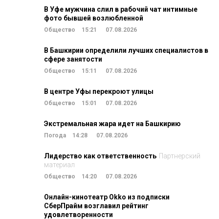
В Уфе мужчина слил в рабочий чат интимные
фото бывшей возлюбленной
Общество
15:21
07.08.2026
В Башкирии определили лучших специалистов в
сфере занятости
Общество
15:11
07.08.2026
В центре Уфы перекроют улицы
Общество
15:01
07.08.2026
Экстремальная жара идет на Башкирию
Погода
14:28
07.08.2026
Лидерство как ответственность
Партнерский
материал
Общество
14:20
07.08.2026
Онлайн-кинотеатр Okko из подписки
СберПрайм возглавил рейтинг
удовлетворенности