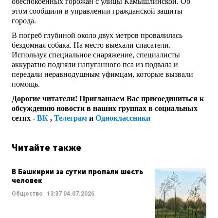
обеспокоенных горожан с улицы Камышлинской. Об
этом сообщили в управлении гражданской защиты
города.
В погреб глубиной около двух метров провалилась
бездомная собака. На место выехали спасатели.
Используя специальное снаряжение, специалисты
аккуратно подняли напуганного пса из подвала и
передали неравнодушным уфимцам, которые вызвали
помощь.
Дорогие читатели! Приглашаем Вас присоединиться к
обсуждению новости в наших группах в социальных
сетях -
ВК
,
Телеграм
и
Одноклассники
Читайте также
В Башкирии за сутки пропали шесть
человек
Общество
13:37
04.07.2026