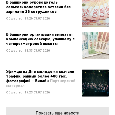
В Башкирии руководитель
сельхозкооператива оставил без
зарплаты 26 сотрудников
Общество
19:26
03.07.2026
В Башкирии организация выплатит
компенсацию слесарю, упавшему с
четырехметровой высоты
Общество
18:33
03.07.2026
Уфимцы на Дне молодежи скачали
трафик, равный более 400 тыс.
фотографий – Билайн
Партнерский
материал
Общество
17:23
03.07.2026
Показать еще новости