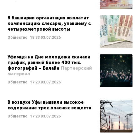
В Башкирии организация выплатит
компенсацию слесарю, упавшему с
четырехметровой высоты
Общество
18:33
03.07.2026
Уфимцы на Дне молодежи скачали
трафик, равный более 400 тыс.
фотографий – Билайн
Партнерский
материал
Общество
17:23
03.07.2026
В воздухе Уфы выявили высокое
содержание трех опасных веществ
Общество
17:20
03.07.2026