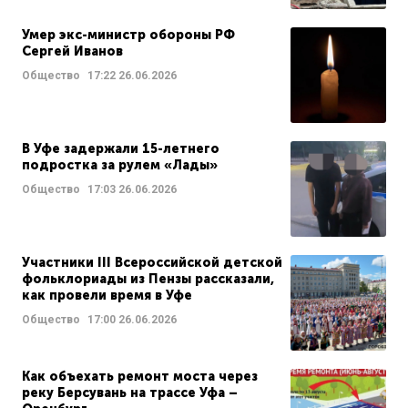
Умер экс-министр обороны РФ
Сергей Иванов
Общество
17:22
26.06.2026
В Уфе задержали 15-летнего
подростка за рулем «Лады»
Общество
17:03
26.06.2026
Участники III Всероссийской детской
фольклориады из Пензы рассказали,
как провели время в Уфе
Общество
17:00
26.06.2026
Как объехать ремонт моста через
реку Берсувань на трассе Уфа –