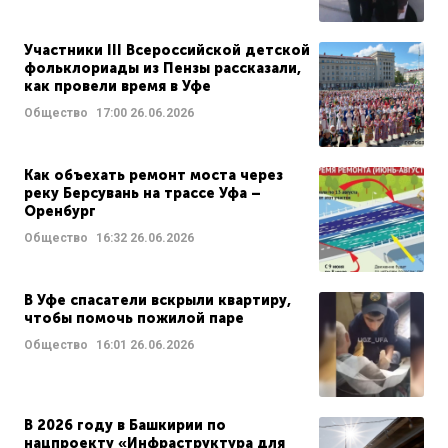
Участники III Всероссийской детской
фольклориады из Пензы рассказали,
как провели время в Уфе
Общество
17:00
26.06.2026
Как объехать ремонт моста через
реку Берсувань на трассе Уфа –
Оренбург
Общество
16:32
26.06.2026
В Уфе спасатели вскрыли квартиру,
чтобы помочь пожилой паре
Общество
16:01
26.06.2026
В 2026 году в Башкирии по
нацпроекту «Инфраструктура для