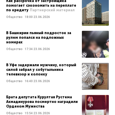
Как рассрочка от застройщика
помогает сэкономить на переплате
по кредиту
Партнерский материал
Общество
18:00
23.06.2026
В Башкирии пьяный подросток за
рулем попался на подложных
номерах
Общество
17:34
23.06.2026
В Уфе задержали мужчину, который
силой забрал у собутыльника
телевизор и колонку
Общество
16:40
23.06.2026
Брата депутата Курултая Рустема
Ахмадинурова посмертно наградили
Орденом Мужества
Общество
15:54
23.06.2026