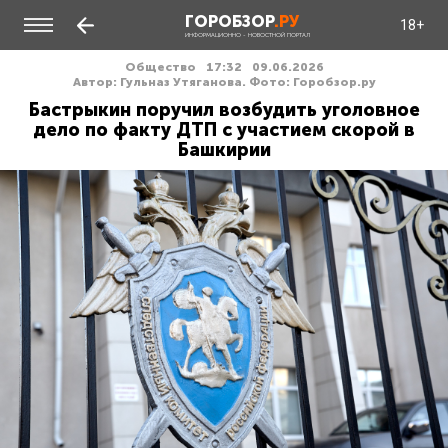
ГОРОБЗОР
.РУ
18+
ИНФОРМАЦИОННО - НОВОСТНОЙ ПОРТАЛ
Общество
17:32
09.06.2026
Автор: Гульназ Утяганова. Фото: Горобзор.ру
Бастрыкин поручил возбудить уголовное
дело по факту ДТП с участием скорой в
Башкирии