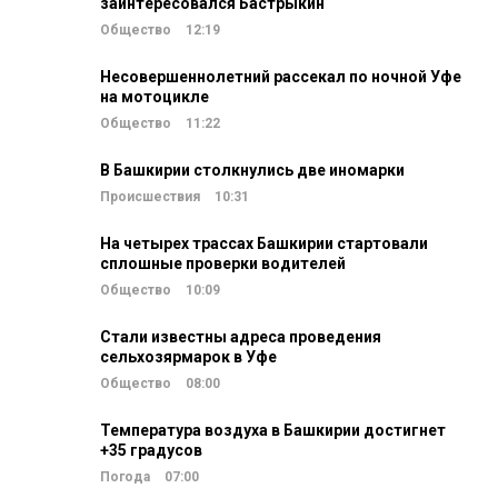
заинтересовался Бастрыкин
Общество
12:19
Несовершеннолетний рассекал по ночной Уфе
на мотоцикле
Общество
11:22
В Башкирии столкнулись две иномарки
Происшествия
10:31
На четырех трассах Башкирии стартовали
сплошные проверки водителей
Общество
10:09
Стали известны адреса проведения
сельхозярмарок в Уфе
Общество
08:00
Температура воздуха в Башкирии достигнет
+35 градусов
Погода
07:00