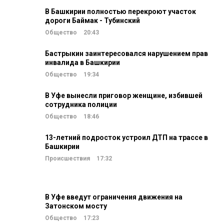
В Башкирии полностью перекроют участок
дороги Баймак - Тубинский
Общество
20:43
Бастрыкин заинтересовался нарушением прав
инвалида в Башкирии
Общество
19:34
В Уфе вынесли приговор женщине, избившей
сотрудника полиции
Общество
18:46
13-летний подросток устроил ДТП на трассе в
Башкирии
Происшествия
17:32
В Уфе введут ограничения движения на
Затонском мосту
Общество
17:23