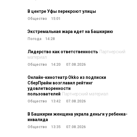
В центре Уфы перекроют улицы
Общество
15:01
Экстремальная жара идет на Башкирию
Погода
14:28
Лидерство как ответственность
Партнерский
материал
Общество
14:20
07.08.2026
Онлайн-кинотеатр Okko из подписки
СберПрайм возглавил рейтинг
удовлетворенности
пользователей
Партнерский материал
Общество
13:42
07.08.2026
В Башкирии женщина украла деньги у ребенка-
инвалида
Общество
13:35
07.08.2026