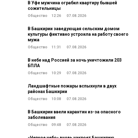
В Уфе мужчина ограбил квартиру бывшей
сожительницы
Общество
12:26
07.08.2026
В Башкирии заведующая сельским домом
культуры фиктивно устроила на работу своего
мужа
Общество
11:31
07.08.2026
В небе над Россией за ночь уничтожили 203
БПЛА
Общество
10:29
07.08.2026
Ландшафтные пожары вспыхнули в двух
районах Башкирии
Общество
10:08
07.08.2026
В Башкирии ввели карантин из-за опасного
заболевания
Общество
09:48
07.08.2026
«Черное небо» вновь накроет Башкирию