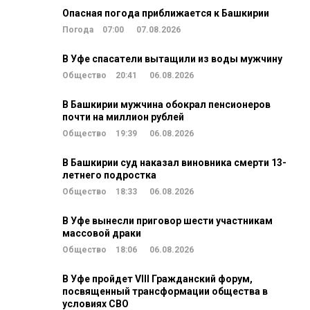
Опасная погода приближается к Башкирии
Погода
07:00
07.08.2026
В Уфе спасатели вытащили из воды мужчину
Общество
20:41
06.08.2026
В Башкирии мужчина обокрал пенсионеров
почти на миллион рублей
Общество
19:39
06.08.2026
В Башкирии суд наказал виновника смерти 13-
летнего подростка
Общество
18:33
06.08.2026
В Уфе вынесли приговор шести участникам
массовой драки
Общество
18:06
06.08.2026
В Уфе пройдет VIII Гражданский форум,
посвященный трансформации общества в
условиях СВО