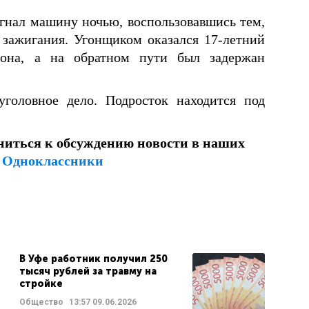
нал машину ночью, воспользовавшись тем,
е зажигания. Угонщиком
оказался 17-летний
йона, а на обратном пути был задержан
головное дело. Подросток находится под
ниться к обсуждению новости в наших
и
Одноклассники
В Уфе работник получил 250
тысяч рублей за травму на
стройке
Общество
13:57
09.06.2026