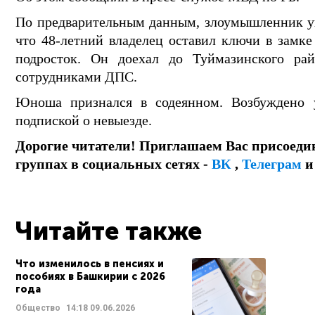
По предварительным данным, злоумышленник уг
что 48-летний владелец оставил ключи в замк
подросток. Он
доехал до Туймазинского ра
сотрудниками ДПС.
Юноша признался в содеянном. Возбуждено у
подпиской о невыезде.
Дорогие читатели! Приглашаем Вас присоеди
группах в социальных сетях -
ВК
,
Телеграм
Читайте также
Что изменилось в пенсиях и
пособиях в Башкирии с 2026
года
Общество
14:18
09.06.2026