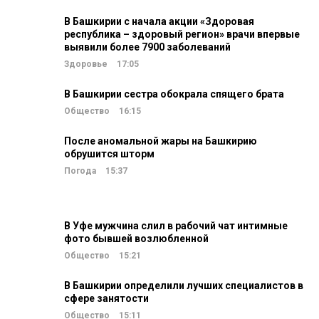
В Башкирии с начала акции «Здоровая
республика – здоровый регион» врачи впервые
выявили более 7900 заболеваний
Здоровье
17:05
В Башкирии сестра обокрала спящего брата
Общество
16:15
После аномальной жары на Башкирию
обрушится шторм
Погода
15:37
В Уфе мужчина слил в рабочий чат интимные
фото бывшей возлюбленной
Общество
15:21
В Башкирии определили лучших специалистов в
сфере занятости
Общество
15:11