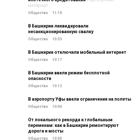
материал
Общество
11:10
В Башкирии ликвидировали
несанкционированную свалку
Общество
10:53
В Башкирии отключили мобильный интернет
Общество
10:17
В Башкирии ввели режим бесплотной
опасности
Общество
10:13
В аэропорту Уфы ввели ограничения на полеты
Общество
10:04
От локального рекорда к глобальным
переменам: как в Башкирии ремонтируют
дороги и мосты
Общество
10:00