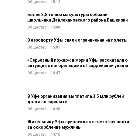
Общество
15:12
Более 3,8 тонны макулатуры собрали
школьники Давлекановского района Башкирии
Общество
15:08
В аэропорту Уфы сняли ограничения на полеты
Общество
15:01
«Серьезный пожар»: в мэрии Уфы рассказали о
ситуации с погорельцами с Гвардейской улицы
Общество
14:47
В Уфе организация выплатила 3,5 млн рублей
долга по зарплате
Общество
14:35
Жительницу Уфы привлекли к ответственности
за оскорбление мужчины
Общество
14:16