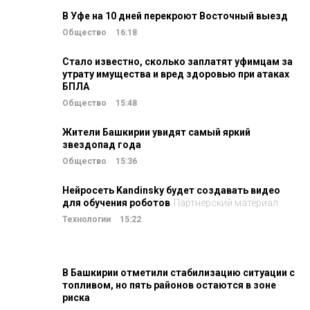
В Уфе на 10 дней перекроют Восточный выезд
Общество
16:18
Стало известно, сколько заплатят уфимцам за
утрату имущества и вред здоровью при атаках
БПЛА
Общество
15:48
Жители Башкирии увидят самый яркий
звездопад года
Общество
15:36
Нейросеть Kandinsky будет создавать видео
для обучения роботов
Партнерский материал
Технологии
15:22
В Башкирии отметили стабилизацию ситуации с
топливом, но пять районов остаются в зоне
риска