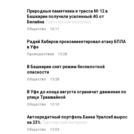
Природные памятники и трасса М-12 в
Башкирии получили усиленный 4G от
Билайна
Партнерский материал
Общество
14:11
Радий Хабиров прокомментировал атаку БПЛА
в Уфе
Происшествия
13:28
В Башкирии снят режим беспилотной
опасности
Общество
13:28
В Уфе до конца августа ограничат движение по
улице Трамвайной
Общество
13:10
Автокредитный портфель Банка Уралсиб вырос
на 23%
Партнерский материал
Общество
13:03