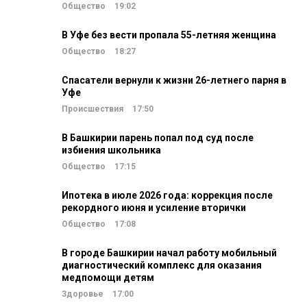
Общество
19:02
В Уфе без вести пропала 55-летняя женщина
Общество
18:27
Спасатели вернули к жизни 26-летнего парня в
Уфе
Происшествия
17:50
В Башкирии парень попал под суд после
избиения школьника
Общество
17:15
Ипотека в июле 2026 года: коррекция после
рекордного июня и усиление вторички
Общество
17:08
В городе Башкирии начал работу мобильный
диагностический комплекс для оказания
медпомощи детям
Здоровье
17:00