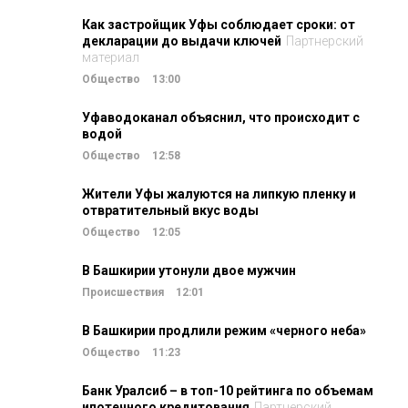
Как застройщик Уфы соблюдает сроки: от
декларации до выдачи ключей
Партнерский
материал
Общество
13:00
Уфаводоканал объяснил, что происходит с
водой
Общество
12:58
Жители Уфы жалуются на липкую пленку и
отвратительный вкус воды
Общество
12:05
В Башкирии утонули двое мужчин
Происшествия
12:01
В Башкирии продлили режим «черного неба»
Общество
11:23
Банк Уралсиб – в топ-10 рейтинга по объемам
ипотечного кредитования
Партнерский