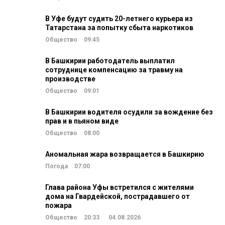
В Уфе будут судить 20-летнего курьера из
Татарстана за попытку сбыта наркотиков
Общество
09:45
В Башкирии работодатель выплатил
сотруднице компенсацию за травму на
производстве
Общество
09:01
В Башкирии водителя осудили за вождение без
прав и в пьяном виде
Общество
08:00
Аномальная жара возвращается в Башкирию
Погода
07:00
Глава района Уфы встретился с жителями
дома на Гвардейской, пострадавшего от
пожара
Общество
20:33
04.08.2026