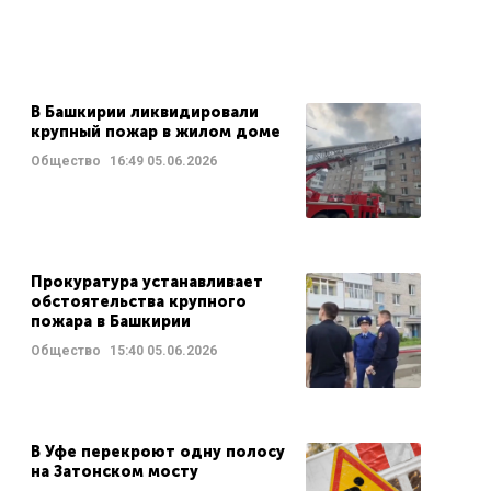
В Башкирии ликвидировали
крупный пожар в жилом доме
Общество
16:49
05.06.2026
Прокуратура устанавливает
обстоятельства крупного
пожара в Башкирии
Общество
15:40
05.06.2026
В Уфе перекроют одну полосу
на Затонском мосту