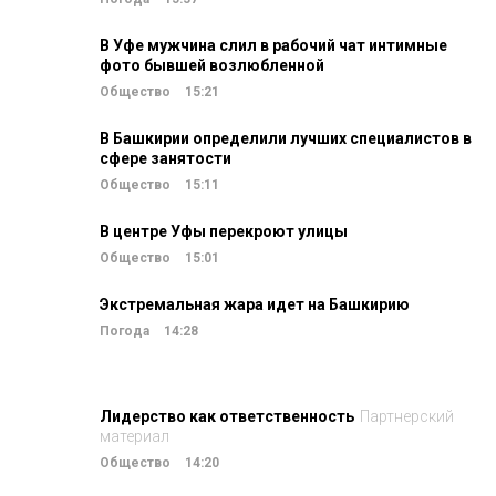
В Уфе мужчина слил в рабочий чат интимные
фото бывшей возлюбленной
Общество
15:21
В Башкирии определили лучших специалистов в
сфере занятости
Общество
15:11
В центре Уфы перекроют улицы
Общество
15:01
Экстремальная жара идет на Башкирию
Погода
14:28
Лидерство как ответственность
Партнерский
материал
Общество
14:20