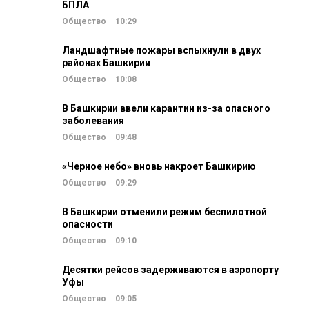
БПЛА
Общество
10:29
Ландшафтные пожары вспыхнули в двух
районах Башкирии
Общество
10:08
В Башкирии ввели карантин из-за опасного
заболевания
Общество
09:48
«Черное небо» вновь накроет Башкирию
Общество
09:29
В Башкирии отменили режим беспилотной
опасности
Общество
09:10
Десятки рейсов задерживаются в аэропорту
Уфы
Общество
09:05