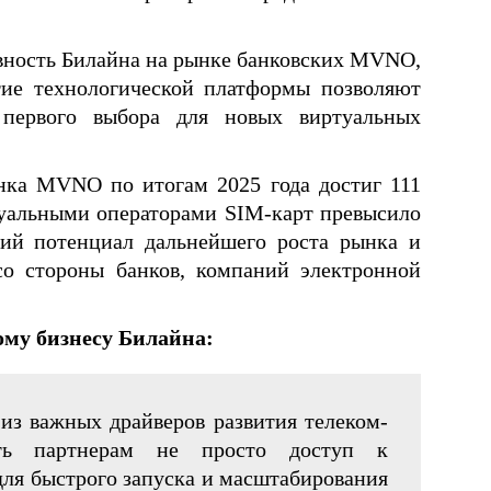
вность Билайна на рынке банковских MVNO,
тие технологической платформы позволяют
 первого выбора для новых виртуальных
нка MVNO по итогам 2025 года достиг 111
туальными операторами SIM-карт превысило
ий потенциал дальнейшего роста рынка и
о стороны банков, компаний электронной
ому бизнесу Билайна:
з важных драйверов развития телеком-
ить партнерам не просто доступ к
ля быстрого запуска и масштабирования