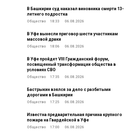
В Башкирии суд наказал виновника смерти 13-
летнего подростка
Общество
18:33
06.08.2026
В Уфе вынесли приговор шести участникам
массовой драки
Общество
18:06
06.08.2026
В Уфе пройдет VIII Гражданский форум,
посвященный трансформации общества в
условиях СВО
Общество
17:35
06.08.2026
Бастрыкин взялся за дело с разбитыми
дорогами в Башкирии
Общество
17:25
06.08.2026
Известна предварительная причина крупного
пожара на Гвардейской в Уфе
Общество
17:00
06.08.2026