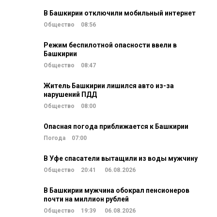
В Башкирии отключили мобильный интернет
Общество
08:56
Режим беспилотной опасности ввели в
Башкирии
Общество
08:47
Житель Башкирии лишился авто из-за
нарушений ПДД
Общество
08:00
Опасная погода приближается к Башкирии
Погода
07:00
В Уфе спасатели вытащили из воды мужчину
Общество
20:41
06.08.2026
В Башкирии мужчина обокрал пенсионеров
почти на миллион рублей
Общество
19:39
06.08.2026