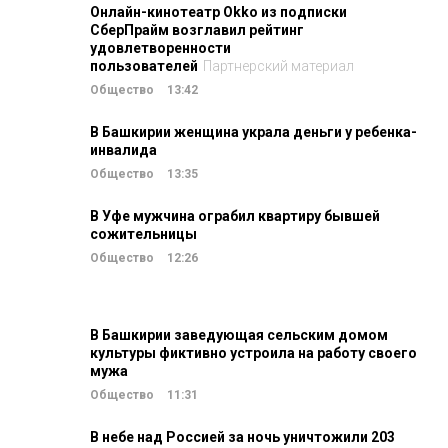
Онлайн-кинотеатр Okko из подписки
СберПрайм возглавил рейтинг
удовлетворенности
пользователей
Партнерский материал
Общество
13:42
В Башкирии женщина украла деньги у ребенка-
инвалида
Общество
13:35
В Уфе мужчина ограбил квартиру бывшей
сожительницы
Общество
12:26
В Башкирии заведующая сельским домом
культуры фиктивно устроила на работу своего
мужа
Общество
11:31
В небе над Россией за ночь уничтожили 203