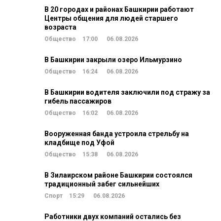
В 20 городах и районах Башкирии работают
Центры общения для людей старшего
возраста
Общество
17:00
06.08.2026
В Башкирии закрыли озеро Ильмурзино
Общество
16:24
06.08.2026
В Башкирии водителя заключили под стражу за
гибель пассажиров
Общество
16:02
06.08.2026
Вооруженная банда устроила стрельбу на
кладбище под Уфой
Общество
15:38
06.08.2026
В Зилаирском районе Башкирии состоялся
традиционный забег сильнейших
Спорт
15:29
06.08.2026
Работники двух компаний остались без