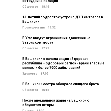
сотрудника полиции
Общество
18:46
13-летний подросток устроил ДТП на трассе в
Башкирии
Происшествия
17:32
В Уфе введут ограничения движения на
Затонском мосту
Общество
17:23
В Башкирии с начала акции «Здоровая
республика – здоровый регион» врачи впервые
выявили более 7900 заболеваний
Здоровье
17:05
В Башкирии сестра обокрала спящего брата
Общество
16:15
После аномальной жары на Башкирию
обрушится шторм
Погода
15:37