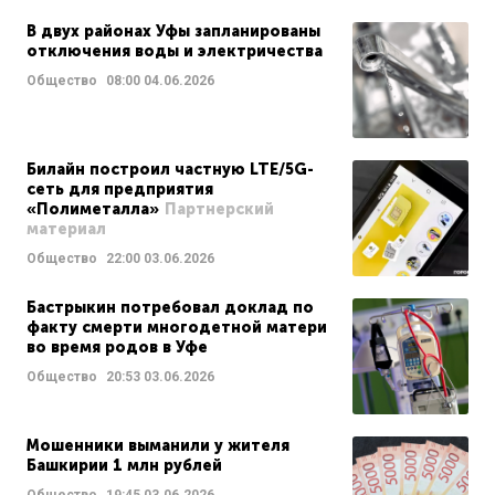
В двух районах Уфы запланированы
отключения воды и электричества
Общество
08:00
04.06.2026
Билайн построил частную LTE/5G-
сеть для предприятия
«Полиметалла»
Партнерский
материал
Общество
22:00
03.06.2026
Бастрыкин потребовал доклад по
факту смерти многодетной матери
во время родов в Уфе
Общество
20:53
03.06.2026
Мошенники выманили у жителя
Башкирии 1 млн рублей
Общество
19:45
03.06.2026