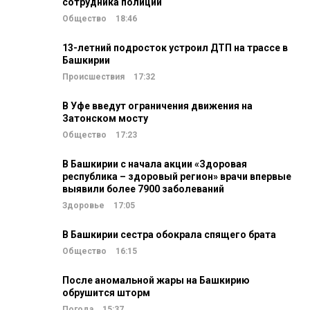
сотрудника полиции
Общество
18:46
13-летний подросток устроил ДТП на трассе в
Башкирии
Происшествия
17:32
В Уфе введут ограничения движения на
Затонском мосту
Общество
17:23
В Башкирии с начала акции «Здоровая
республика – здоровый регион» врачи впервые
выявили более 7900 заболеваний
Здоровье
17:05
В Башкирии сестра обокрала спящего брата
Общество
16:15
После аномальной жары на Башкирию
обрушится шторм
Погода
15:37