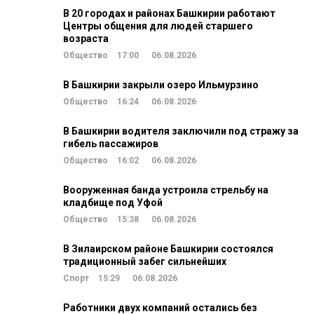
В 20 городах и районах Башкирии работают
Центры общения для людей старшего
возраста
Общество
17:00
06.08.2026
В Башкирии закрыли озеро Ильмурзино
Общество
16:24
06.08.2026
В Башкирии водителя заключили под стражу за
гибель пассажиров
Общество
16:02
06.08.2026
Вооруженная банда устроила стрельбу на
кладбище под Уфой
Общество
15:38
06.08.2026
В Зилаирском районе Башкирии состоялся
традиционный забег сильнейших
Спорт
15:29
06.08.2026
Работники двух компаний остались без