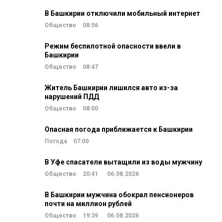
В Башкирии отключили мобильный интернет
Общество
08:56
Режим беспилотной опасности ввели в
Башкирии
Общество
08:47
Житель Башкирии лишился авто из-за
нарушений ПДД
Общество
08:00
Опасная погода приближается к Башкирии
Погода
07:00
В Уфе спасатели вытащили из воды мужчину
Общество
20:41
06.08.2026
В Башкирии мужчина обокрал пенсионеров
почти на миллион рублей
Общество
19:39
06.08.2026