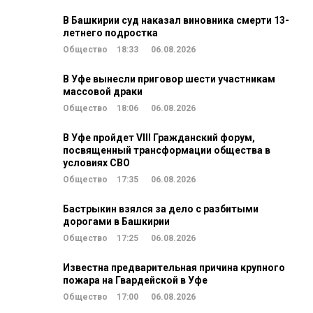
В Башкирии суд наказал виновника смерти 13-
летнего подростка
Общество
18:33
06.08.2026
В Уфе вынесли приговор шести участникам
массовой драки
Общество
18:06
06.08.2026
В Уфе пройдет VIII Гражданский форум,
посвященный трансформации общества в
условиях СВО
Общество
17:35
06.08.2026
Бастрыкин взялся за дело с разбитыми
дорогами в Башкирии
Общество
17:25
06.08.2026
Известна предварительная причина крупного
пожара на Гвардейской в Уфе
Общество
17:00
06.08.2026