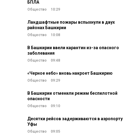
БПЛА
Общество
10:29
Ландшафтные пожары вспыхнули в двух
районах Башкирии
Общество
10:08
В Башкирии ввели карантин из-за опасного
заболевания
Общество
09:48
«Черное небо» вновь накроет Башкирию
Общество
09:29
В Башкирии отменили режим беспилотной
опасности
Общество
09:10
Десятки рейсов задерживаются в аэропорту
Уфы
Общество
09:05