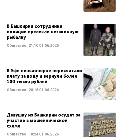
В Башкирии сотрудники
полиции пресекли незаконную
рыбалку
Общество
21:10
01.06.2026
В Уфе пенсионерке пересчитали
плату за воду и вернули более
100 тысяч рублей
Общество
20:16
01.06.2026
Девушку из Башкирии осудят за
участие в мошеннической
схеме
Общество
18:24
01.06.2026