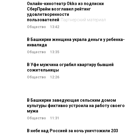
Онлайн-кинотеатр Okko из подписки
СберПрайм возглавил рейтинг
удовлетворенности
пользователей
Партнерский материал
Общество
13:42
В Башкирии женщина украла деньги у ребенка-
инвалида
Общество
13:35
В Уфе мужчина ограбил квартиру бывшей
сожительницы
Общество
12:26
В Башкирии заведующая сельским домом
культуры фиктивно устроила на работу своего
мужа
Общество
11:31
В небе над Россией за ночь уничтожили 203