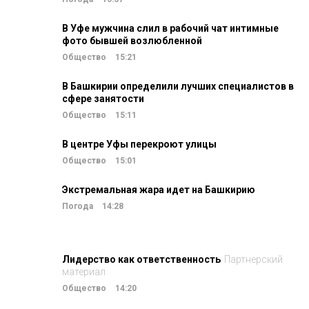
В Уфе мужчина слил в рабочий чат интимные
фото бывшей возлюбленной
Общество
15:21
В Башкирии определили лучших специалистов в
сфере занятости
Общество
15:11
В центре Уфы перекроют улицы
Общество
15:01
Экстремальная жара идет на Башкирию
Погода
14:28
Лидерство как ответственность
Партнерский
материал
Общество
14:20