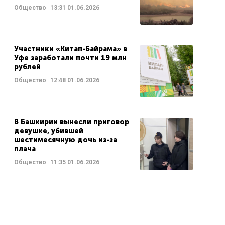
Общество
13:31
01.06.2026
Участники «Китап-Байрама» в
Уфе заработали почти 19 млн
рублей
Общество
12:48
01.06.2026
В Башкирии вынесли приговор
девушке, убившей
шестимесячную дочь из-за
плача
Общество
11:35
01.06.2026