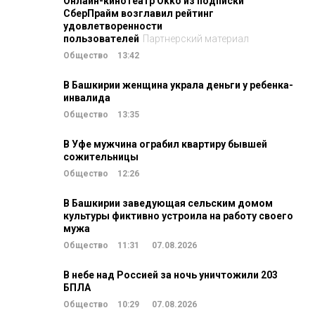
Онлайн-кинотеатр Okko из подписки
СберПрайм возглавил рейтинг
удовлетворенности
пользователей
Партнерский материал
Общество
13:42
В Башкирии женщина украла деньги у ребенка-
инвалида
Общество
13:35
В Уфе мужчина ограбил квартиру бывшей
сожительницы
Общество
12:26
В Башкирии заведующая сельским домом
культуры фиктивно устроила на работу своего
мужа
Общество
11:31
07.08.2026
В небе над Россией за ночь уничтожили 203
БПЛА
Общество
10:29
07.08.2026