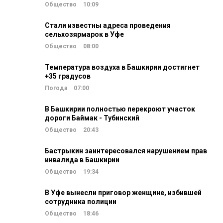
Общество
10:09
Стали известны адреса проведения
сельхозярмарок в Уфе
Общество
08:00
Температура воздуха в Башкирии достигнет
+35 градусов
Погода
07:00
В Башкирии полностью перекроют участок
дороги Баймак - Тубинский
Общество
20:43
Бастрыкин заинтересовался нарушением прав
инвалида в Башкирии
Общество
19:34
В Уфе вынесли приговор женщине, избившей
сотрудника полиции
Общество
18:46