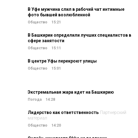
В Уфе мужчина слил в рабочий чат интимные
фото бывшей возлюбленной
Общество
15:21
В Башкирии определили лучших специалистов в
сфере занятости
Общество
15:11
В центре Уфы перекроют улицы
Общество
15:01
Экстремальная жара идет на Башкирию
Погода
14:28
Лидерство как ответственность
Партнерский
материал
Общество
14:20