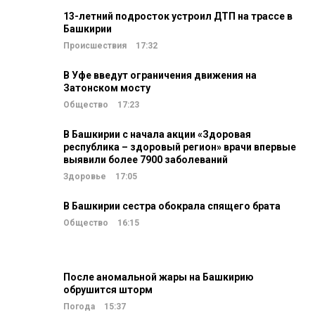
13-летний подросток устроил ДТП на трассе в
Башкирии
Происшествия
17:32
В Уфе введут ограничения движения на
Затонском мосту
Общество
17:23
В Башкирии с начала акции «Здоровая
республика – здоровый регион» врачи впервые
выявили более 7900 заболеваний
Здоровье
17:05
В Башкирии сестра обокрала спящего брата
Общество
16:15
После аномальной жары на Башкирию
обрушится шторм
Погода
15:37