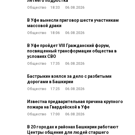
летнего подростка
Общество
18:33
06.08.2026
В Уфе вынесли приговор шести участникам
массовой драки
Общество
18:06
06.08.2026
В Уфе пройдет VIII Гражданский форум,
посвященный трансформации общества в
условиях СВО
Общество
17:35
06.08.2026
Бастрыкин взялся за дело с разбитыми
дорогами в Башкирии
Общество
17:25
06.08.2026
Известна предварительная причина крупного
пожара на Гвардейской в Уфе
Общество
17:00
06.08.2026
В 20 городах и районах Башкирии работают
Центры общения для людей старшего