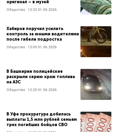
оригинал – в музей
Общество
13:32
01.06.2026
Хабиров поручил усилить
контроль за юными водителями
после гибели подростка
Общество
13:09
01.06.2026
В Башкирии полицейские
раскрыли серию краж топлива
на АЗС
Общество
12:20
01.06.2026
В Уфе прокуратура добилась
выплаты 1,5 млн рублей семьям
трех погибших бойцов СВО