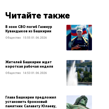
Читайте также
В зоне СВО погиб Газинур
Кувандыков из Башкирии
Общество
15:55
01.06.2026
Жителей Башкирии ждет
короткая рабочая неделя
Общество
14:53
01.06.2026
Глава Башкирии предложил
установить бронзовый
памятник Салавату Юлаеву,