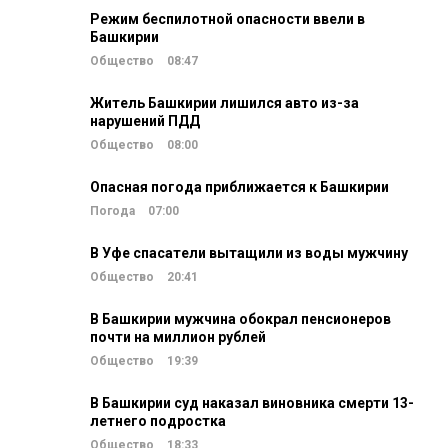
Режим беспилотной опасности ввели в
Башкирии
Общество
08:47
Житель Башкирии лишился авто из-за
нарушений ПДД
Общество
08:00
Опасная погода приближается к Башкирии
Погода
07:00
В Уфе спасатели вытащили из воды мужчину
Общество
20:41
В Башкирии мужчина обокрал пенсионеров
почти на миллион рублей
Общество
19:39
В Башкирии суд наказал виновника смерти 13-
летнего подростка
Общество
18:33