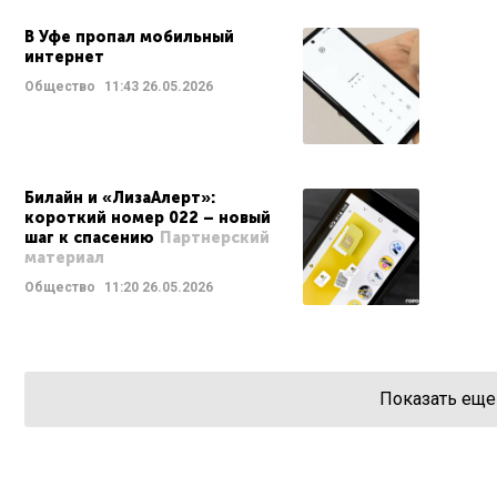
В Уфе пропал мобильный
интернет
Общество
11:43
26.05.2026
Билайн и «ЛизаАлерт»:
короткий номер 022 – новый
шаг к спасению
Партнерский
материал
Общество
11:20
26.05.2026
Показать еще