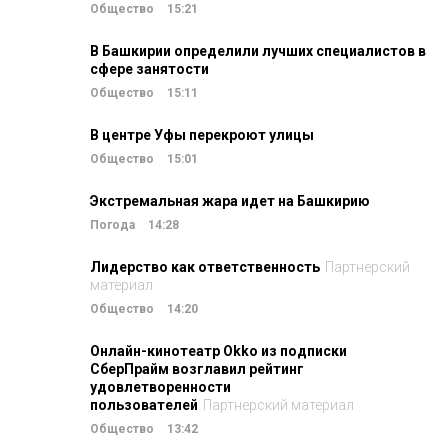
Общество
15:21
В Башкирии определили лучших специалистов в
сфере занятости
Общество
15:11
В центре Уфы перекроют улицы
Общество
15:01
Экстремальная жара идет на Башкирию
Погода
14:28
Лидерство как ответственность
Партнерский
материал
Общество
14:20
Онлайн-кинотеатр Okko из подписки
СберПрайм возглавил рейтинг
удовлетворенности
пользователей
Партнерский материал
Общество
13:42