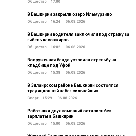
Общество
17:00
В Башкирии закрыли озеро Ильмурзино
Общество
16:24
06.08.2026
В Башкирии водителя заключили под стражу за
гибель пассажиров
Общество
16:02
06.08.2026
Вооруженная банда устроила стрельбу на
кладбище под Уфой
Общество
15:38
06.08.2026
В Зилаирском районе Башкирии состоялся
традиционный забег сильнейших
Спорт
15:29
06.08.2026
Работники двух компаний остались без
зарплаты в Башкирии
Общество
15:00
06.08.2026