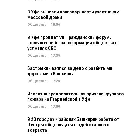
В Уфе вынесли приговор шести участникам
массовой драки
Общество
18:06
В Уфе пройдет VIII Гражданский форум,
посвященный трансформации общества в
условиях СВО
Общество
17:35
Бастрыкин взялся за дело с разбитыми
дорогами в Башкирии
Общество
17:25
Известна предварительная причина крупного
пожара на Гвардейской в Уфе
Общество
17:00
В 20 городах и районах Башкирии работают
Центры общения для людей старшего
возраста