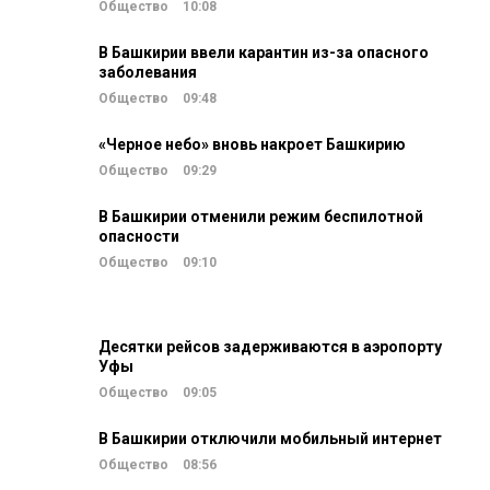
Общество
10:08
В Башкирии ввели карантин из-за опасного
заболевания
Общество
09:48
«Черное небо» вновь накроет Башкирию
Общество
09:29
В Башкирии отменили режим беспилотной
опасности
Общество
09:10
Десятки рейсов задерживаются в аэропорту
Уфы
Общество
09:05
В Башкирии отключили мобильный интернет
Общество
08:56