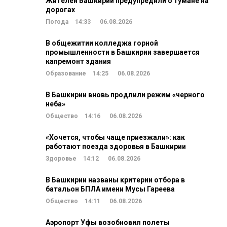
Жителей Башкирии предупредили о тумане на
дорогах
Погода
14:33
06.08.2026
В общежитии колледжа горной
промышленности в Башкирии завершается
капремонт здания
Образование
14:25
06.08.2026
В Башкирии вновь продлили режим «черного
неба»
Общество
14:16
06.08.2026
«Хочется, чтобы чаще приезжали»: как
работают поезда здоровья в Башкирии
Здоровье
14:12
06.08.2026
В Башкирии названы критерии отбора в
батальон БПЛА имени Мусы Гареева
Общество
14:11
06.08.2026
Аэропорт Уфы возобновил полеты