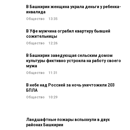
В Башкирии женщина украла деньги у ребенка-
инвалида
Общество
13:35
В Уфе мужчина ограбил квартиру бывшей
сожительницы
Общество
12:26
В Башкирии заведующая сельским домом
культуры фиктивно устроила на работу своего
мужа
Общество
11:31
В небе над Россией за ночь уничтожили 203
БПЛА
Общество
10:29
Ландшафтные пожары вспыхнули в двух
районах Башкирии