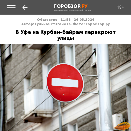
ГОРОБЗОР
.РУ
18+
ИНФОРМАЦИОННО - НОВОСТНОЙ ПОРТАЛ
Общество
11:53
26.05.2026
Автор: Гульназ Утяганова. Фото: Горобзор.ру
В Уфе на Курбан-байрам перекроют
улицы