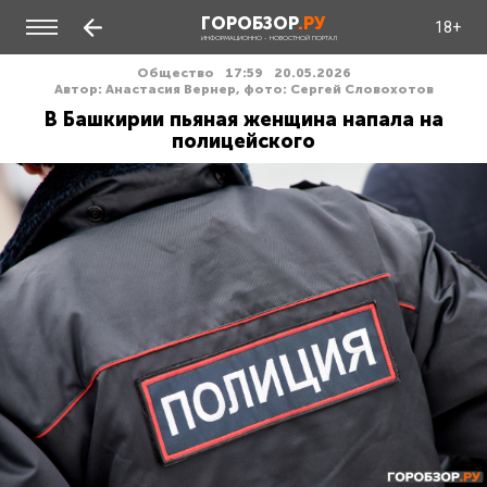
ГОРОБЗОР
.РУ
18+
ИНФОРМАЦИОННО - НОВОСТНОЙ ПОРТАЛ
Общество
17:59
20.05.2026
Автор: Анастасия Вернер, фото: Сергей Словохотов
В Башкирии пьяная женщина напала на
полицейского