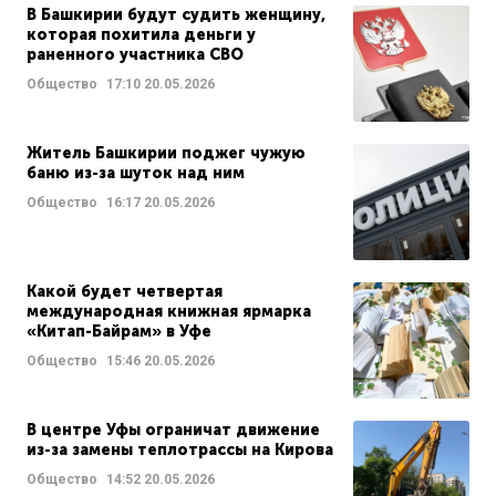
В Башкирии будут судить женщину,
которая похитила деньги у
раненного участника СВО
Общество
17:10
20.05.2026
Житель Башкирии поджег чужую
баню из-за шуток над ним
Общество
16:17
20.05.2026
Какой будет четвертая
международная книжная ярмарка
«Китап-Байрам» в Уфе
Общество
15:46
20.05.2026
В центре Уфы ограничат движение
из-за замены теплотрассы на Кирова
Общество
14:52
20.05.2026