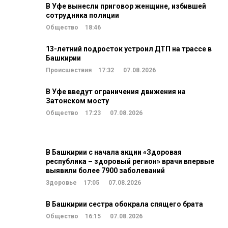
В Уфе вынесли приговор женщине, избившей
сотрудника полиции
Общество
18:46
13-летний подросток устроил ДТП на трассе в
Башкирии
Происшествия
17:32
07.08.2026
В Уфе введут ограничения движения на
Затонском мосту
Общество
17:23
07.08.2026
В Башкирии с начала акции «Здоровая
республика – здоровый регион» врачи впервые
выявили более 7900 заболеваний
Здоровье
17:05
07.08.2026
В Башкирии сестра обокрала спящего брата
Общество
16:15
07.08.2026