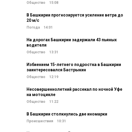
Общество
15:08
В Башкирии прогнозируется усиление ветра до
20 м/c
Погода
14:01
На дорогах Башкирии задержали 43 пьяных
водителя
Общество
13:31
Избиением 15-летнего подростка в Башкирии
заинтересовался Бастрыкин
Общество
12:19
Несовершеннолетний рассекал по ночной Уфе
на мотоцикле
Общество
11:22
В Башкирии столкнулись две иномарки
Происшествия
10:31