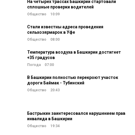
На четырех трассах Башкирии стартовали
сплошные проверки водителей
Общество
10:09
Стали известны адреса проведения
сельхозярмарок в Уфе
Общество
08:00
Температура воздуха в Башкирии достигнет
+35 градусов
Погода
07:00
В Башкирии полностью перекроют участок
дороги Баймак - Тубинский
Общество
20:43
Бастрыкин заинтересовался нарушением прав
инвалида в Башкирии
Общество
19:34