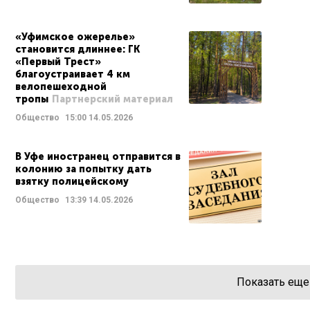
«Уфимское ожерелье»
становится длиннее: ГК
«Первый Трест»
благоустраивает 4 км
велопешеходной
тропы
Партнерский материал
Общество
15:00
14.05.2026
В Уфе иностранец отправится в
колонию за попытку дать
взятку полицейскому
Общество
13:39
14.05.2026
Показать еще