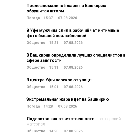
После аномальной жары на Башкирию
обрушится шторм
Погода
15:37
07.08.2026
В Уфе мужчина слил в рабочий чат интимные
фото бывшей возлюбленной
Общество
15:21
07.08.2026
В Башкирии определили лучших специалистов в
сфере занятости
Общество
15:11
07.08.2026
В центре Уфы перекроют улицы
Общество
15:01
07.08.2026
Экстремальная жара идет на Башкирию
Погода
14:28
07.08.2026
Лидерство как ответственность
Партнерский
материал
Общество
14:20
07.08.2026