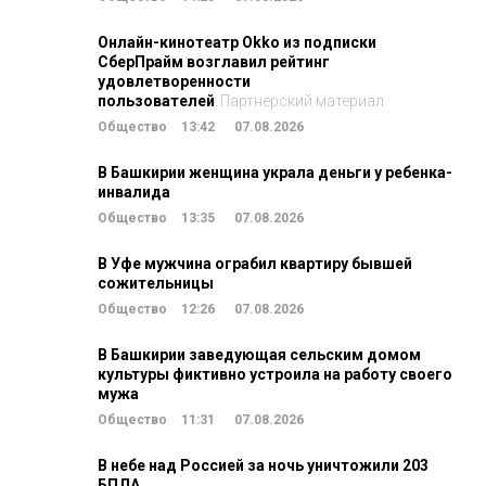
Онлайн-кинотеатр Okko из подписки
СберПрайм возглавил рейтинг
удовлетворенности
пользователей
Партнерский материал
Общество
13:42
07.08.2026
В Башкирии женщина украла деньги у ребенка-
инвалида
Общество
13:35
07.08.2026
В Уфе мужчина ограбил квартиру бывшей
сожительницы
Общество
12:26
07.08.2026
В Башкирии заведующая сельским домом
культуры фиктивно устроила на работу своего
мужа
Общество
11:31
07.08.2026
В небе над Россией за ночь уничтожили 203
БПЛА