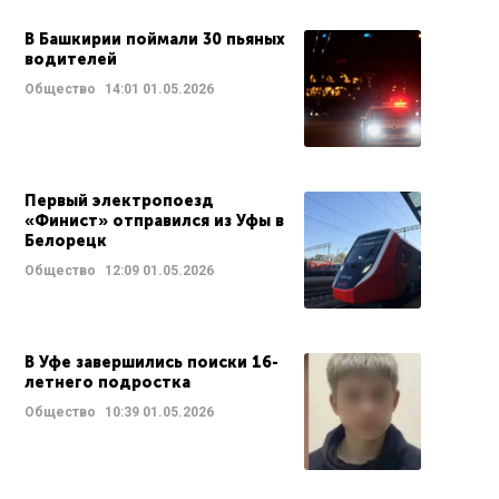
В Башкирии поймали 30 пьяных
водителей
Общество
14:01
01.05.2026
Первый электропоезд
«Финист» отправился из Уфы в
Белорецк
Общество
12:09
01.05.2026
В Уфе завершились поиски 16-
летнего подростка
Общество
10:39
01.05.2026