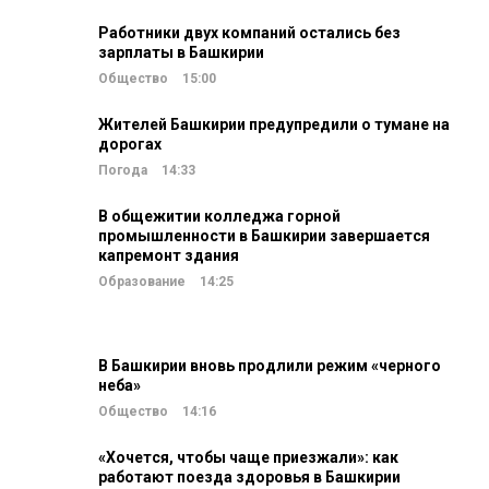
Работники двух компаний остались без
зарплаты в Башкирии
Общество
15:00
Жителей Башкирии предупредили о тумане на
дорогах
Погода
14:33
В общежитии колледжа горной
промышленности в Башкирии завершается
капремонт здания
Образование
14:25
В Башкирии вновь продлили режим «черного
неба»
Общество
14:16
«Хочется, чтобы чаще приезжали»: как
работают поезда здоровья в Башкирии