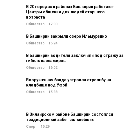
В 20 городах и районах Башкирии работают
Центры общения для людей старшего
возраста
Общество
17:00
В Башкирии закрыли озеро Ильмурзино
Общество
16:24
В Башкирии водителя заключили под стражу за
гибель пассажиров
Общество
16:02
Вооруженная банда устроила стрельбу на
кладбище под Уфой
Общество
15:38
В Зилаирском районе Башкирии состоялся
традиционный забег сильнейших
Спорт
15:29