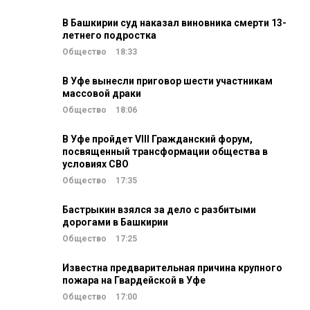
В Башкирии суд наказал виновника смерти 13-
летнего подростка
Общество
18:33
В Уфе вынесли приговор шести участникам
массовой драки
Общество
18:06
В Уфе пройдет VIII Гражданский форум,
посвященный трансформации общества в
условиях СВО
Общество
17:35
Бастрыкин взялся за дело с разбитыми
дорогами в Башкирии
Общество
17:25
Известна предварительная причина крупного
пожара на Гвардейской в Уфе
Общество
17:00