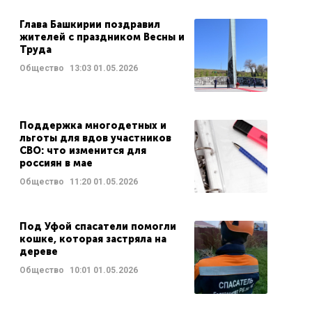
Глава Башкирии поздравил
жителей с праздником Весны и
Труда
Общество
13:03
01.05.2026
Поддержка многодетных и
льготы для вдов участников
СВО: что изменится для
россиян в мае
Общество
11:20
01.05.2026
Под Уфой спасатели помогли
кошке, которая застряла на
дереве
Общество
10:01
01.05.2026