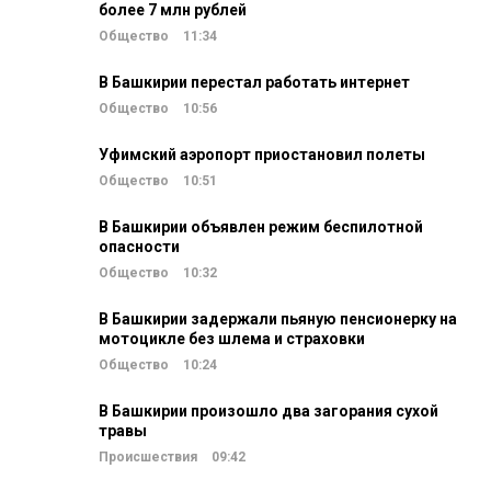
более 7 млн рублей
Общество
11:34
В Башкирии перестал работать интернет
Общество
10:56
Уфимский аэропорт приостановил полеты
Общество
10:51
В Башкирии объявлен режим беспилотной
опасности
Общество
10:32
В Башкирии задержали пьяную пенсионерку на
мотоцикле без шлема и страховки
Общество
10:24
В Башкирии произошло два загорания сухой
травы
Происшествия
09:42