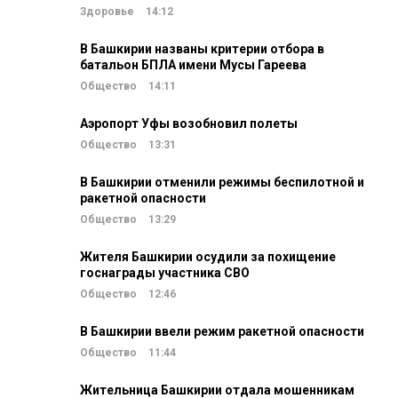
Здоровье
14:12
В Башкирии названы критерии отбора в
батальон БПЛА имени Мусы Гареева
Общество
14:11
Аэропорт Уфы возобновил полеты
Общество
13:31
В Башкирии отменили режимы беспилотной и
ракетной опасности
Общество
13:29
Жителя Башкирии осудили за похищение
госнаграды участника СВО
Общество
12:46
В Башкирии ввели режим ракетной опасности
Общество
11:44
Жительница Башкирии отдала мошенникам