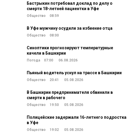
Бастрыкин потребовал доклад по делу о
смерти 18-летней пациентки в Уфе
Общество
08:59
В Уфе мужчину осудили за избиение отца
Общество
08:00
Синоптики прогнозируют температурные
качели в Башкирии
Погода
07:00
06.08.2026
Пьяный водитель уснул на трассе в Башкирии
Общество
20:41
05.08.2026
В Башкирии предпринимателя обвинили в
смерти в рабочего
Общество
19:50
05.08.2026
Полицейские задержали 16-летнего подростка
в Уфе
Общество
19:02
05.08.2026