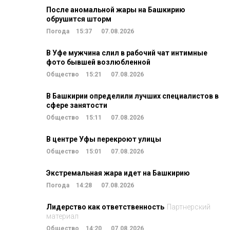
После аномальной жары на Башкирию
обрушится шторм
Погода
15:37
07.08.2026
В Уфе мужчина слил в рабочий чат интимные
фото бывшей возлюбленной
Общество
15:21
07.08.2026
В Башкирии определили лучших специалистов в
сфере занятости
Общество
15:11
07.08.2026
В центре Уфы перекроют улицы
Общество
15:01
07.08.2026
Экстремальная жара идет на Башкирию
Погода
14:28
07.08.2026
Лидерство как ответственность
Партнерский
материал
Общество
14:20
07.08.2026