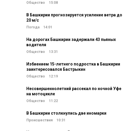
Общество
15:08
В Башкирии прогнозируется усиление ветра до
20 м/c
Погода
14:01
На дорогах Башкирии задержали 43 пьяных
водителя
Общество
13:31
Избиением 15-летнего подростка в Башкирии
заинтересовался Бастрыкин
Общество
12:19
Несовершеннолетний рассекал по ночной Уфе
на мотоцикле
Общество
11:22
В Башкирии столкнулись две иномарки
Происшествия
10:31