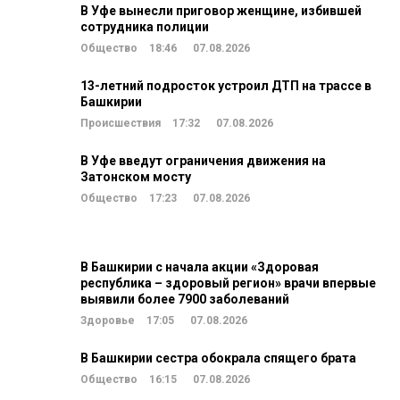
В Уфе вынесли приговор женщине, избившей
сотрудника полиции
Общество
18:46
07.08.2026
13-летний подросток устроил ДТП на трассе в
Башкирии
Происшествия
17:32
07.08.2026
В Уфе введут ограничения движения на
Затонском мосту
Общество
17:23
07.08.2026
В Башкирии с начала акции «Здоровая
республика – здоровый регион» врачи впервые
выявили более 7900 заболеваний
Здоровье
17:05
07.08.2026
В Башкирии сестра обокрала спящего брата
Общество
16:15
07.08.2026