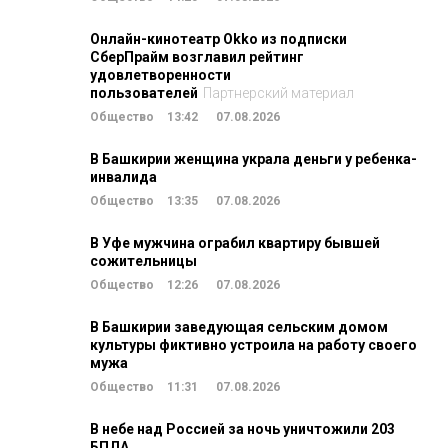
Онлайн-кинотеатр Okko из подписки
СберПрайм возглавил рейтинг
удовлетворенности
пользователей
Партнерский материал
Общество
13:42
07.08.2026
В Башкирии женщина украла деньги у ребенка-
инвалида
Общество
13:35
07.08.2026
В Уфе мужчина ограбил квартиру бывшей
сожительницы
Общество
12:26
07.08.2026
В Башкирии заведующая сельским домом
культуры фиктивно устроила на работу своего
мужа
Общество
11:31
07.08.2026
В небе над Россией за ночь уничтожили 203
БПЛА