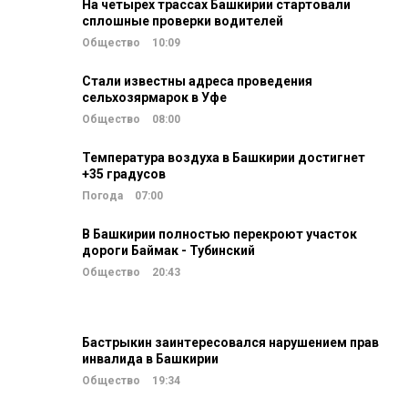
На четырех трассах Башкирии стартовали
сплошные проверки водителей
Общество
10:09
Стали известны адреса проведения
сельхозярмарок в Уфе
Общество
08:00
Температура воздуха в Башкирии достигнет
+35 градусов
Погода
07:00
В Башкирии полностью перекроют участок
дороги Баймак - Тубинский
Общество
20:43
Бастрыкин заинтересовался нарушением прав
инвалида в Башкирии
Общество
19:34