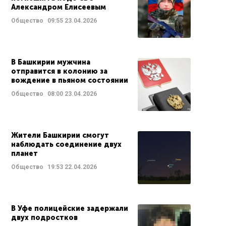
Александром Елисеевым
Общество
09:55
23.04.2026
В Башкирии мужчина
отправится в колонию за
вождение в пьяном состоянии
Общество
08:00
23.04.2026
Жители Башкирии смогут
наблюдать соединение двух
планет
Общество
19:53
22.04.2026
В Уфе полицейские задержали
двух подростков