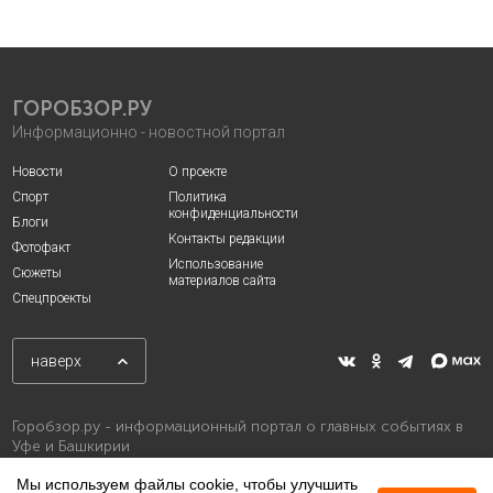
ГОРОБЗОР.РУ
Информационно - новостной портал
Новости
О проекте
Спорт
Политика
конфиденциальности
Блоги
Контакты редакции
Фотофакт
Использование
Сюжеты
материалов сайта
Спецпроекты
наверх
Горобзор.ру - информационный портал о главных событиях в
Уфе и Башкирии
Мы используем файлы cookie, чтобы улучшить