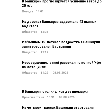
В Башкирии прогнозируется усиление ветра до
20 м/c
Погода
14:01
На дорогах Башкирии задержали 43 пьяных
водителя
Общество
13:31
Избиением 15-летнего подростка в Башкирии
заинтересовался Бастрыкин
Общество
12:19
Несовершеннолетний рассекал по ночной Уфе
на мотоцикле
Общество
11:22
08.08.2026
В Башкирии столкнулись две иномарки
Происшествия
10:31
08.08.2026
На четырех трассах Башкирии стартовали