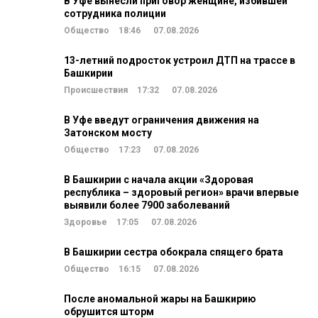
В Уфе вынесли приговор женщине, избившей
сотрудника полиции
Общество
18:46
07.08.2026
13-летний подросток устроил ДТП на трассе в
Башкирии
Происшествия
17:32
07.08.2026
В Уфе введут ограничения движения на
Затонском мосту
Общество
17:23
07.08.2026
В Башкирии с начала акции «Здоровая
республика – здоровый регион» врачи впервые
выявили более 7900 заболеваний
Здоровье
17:05
07.08.2026
В Башкирии сестра обокрала спящего брата
Общество
16:15
07.08.2026
После аномальной жары на Башкирию
обрушится шторм