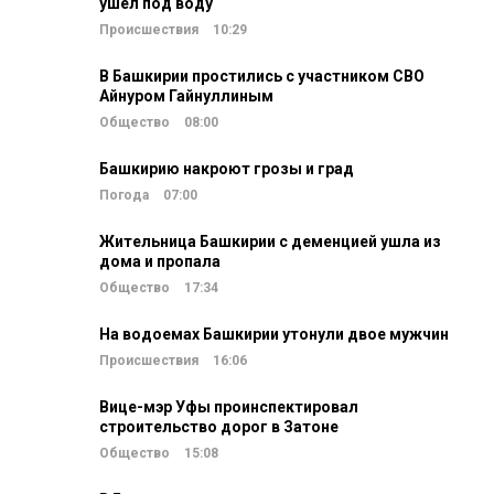
ушел под воду
Происшествия
10:29
В Башкирии простились с участником СВО
Айнуром Гайнуллиным
Общество
08:00
Башкирию накроют грозы и град
Погода
07:00
Жительница Башкирии с деменцией ушла из
дома и пропала
Общество
17:34
На водоемах Башкирии утонули двое мужчин
Происшествия
16:06
Вице-мэр Уфы проинспектировал
строительство дорог в Затоне
Общество
15:08