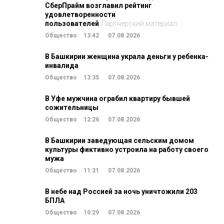
СберПрайм возглавил рейтинг
удовлетворенности
пользователей
Партнерский материал
Общество
13:42
07.08.2026
В Башкирии женщина украла деньги у ребенка-
инвалида
Общество
13:35
07.08.2026
В Уфе мужчина ограбил квартиру бывшей
сожительницы
Общество
12:26
07.08.2026
В Башкирии заведующая сельским домом
культуры фиктивно устроила на работу своего
мужа
Общество
11:31
07.08.2026
В небе над Россией за ночь уничтожили 203
БПЛА
Общество
10:29
07.08.2026