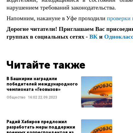
нарушением требований законодательства.
Напомним, накануне в Уфе проходили
проверки 
Дорогие читатели! Приглашаем Вас присоеди
группах в социальных сетях -
ВК
и
Одноклас
Читайте также
В Башкирии наградили
победителей международного
чемпионата «Геовызов»
Общество
16:02
22.09.2023
Радий Хабиров предложил
разработать меры поддержки
военных корреспондентов из