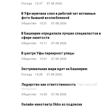
Погода
15:37
07.08.2026
В Уфе мужчина слил в рабочий чат интимные
фото бывшей возлюбленной
Общество
15:21
07.08.2026
В Башкирии определили лучших специалистов в
сфере занятости
Общество
15:11
07.08.2026
В центре Уфы перекроют улицы
Общество
15:01
07.08.2026
Экстремальная жара идет на Башкирию
Погода
14:28
07.08.2026
Лидерство как ответственность
Партнерский
материал
Общество
14:20
07.08.2026
Онлайн-кинотеатр Okko из подписки