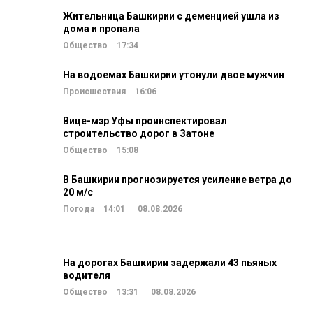
Жительница Башкирии с деменцией ушла из
дома и пропала
Общество
17:34
На водоемах Башкирии утонули двое мужчин
Происшествия
16:06
Вице-мэр Уфы проинспектировал
строительство дорог в Затоне
Общество
15:08
В Башкирии прогнозируется усиление ветра до
20 м/c
Погода
14:01
08.08.2026
На дорогах Башкирии задержали 43 пьяных
водителя
Общество
13:31
08.08.2026