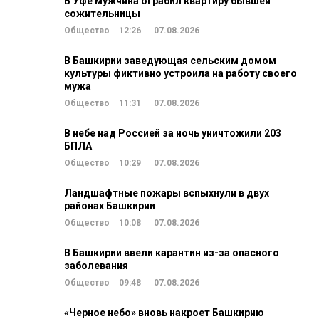
В Уфе мужчина ограбил квартиру бывшей
сожительницы
Общество
12:26
07.08.2026
В Башкирии заведующая сельским домом
культуры фиктивно устроила на работу своего
мужа
Общество
11:31
07.08.2026
В небе над Россией за ночь уничтожили 203
БПЛА
Общество
10:29
07.08.2026
Ландшафтные пожары вспыхнули в двух
районах Башкирии
Общество
10:08
07.08.2026
В Башкирии ввели карантин из-за опасного
заболевания
Общество
09:48
07.08.2026
«Черное небо» вновь накроет Башкирию