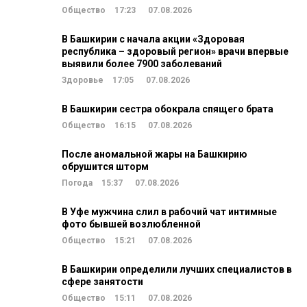
Общество
17:23
07.08.2026
В Башкирии с начала акции «Здоровая
республика – здоровый регион» врачи впервые
выявили более 7900 заболеваний
Здоровье
17:05
07.08.2026
В Башкирии сестра обокрала спящего брата
Общество
16:15
07.08.2026
После аномальной жары на Башкирию
обрушится шторм
Погода
15:37
07.08.2026
В Уфе мужчина слил в рабочий чат интимные
фото бывшей возлюбленной
Общество
15:21
07.08.2026
В Башкирии определили лучших специалистов в
сфере занятости
Общество
15:11
07.08.2026