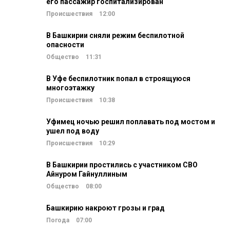
его пассажир госпитализирован
Происшествия
12:00
В Башкирии сняли режим беспилотной
опасности
Общество
11:31
В Уфе беспилотник попал в строящуюся
многоэтажку
Происшествия
10:38
Уфимец ночью решил поплавать под мостом и
ушел под воду
Происшествия
10:29
В Башкирии простились с участником СВО
Айнуром Гайнуллиным
Общество
08:00
Башкирию накроют грозы и град
Погода
07:00