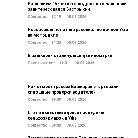
Избиением 15-летнего подростка в Башкирии
заинтересовался Бастрыкин
Общество
12:19
08.08.2026
Несовершеннолетний рассекал по ночной Уфе
на мотоцикле
Общество
11:22
08.08.2026
В Башкирии столкнулись две иномарки
Происшествия
10:31
08.08.2026
На четырех трассах Башкирии стартовали
сплошные проверки водителей
Общество
10:09
08.08.2026
Стали известны адреса проведения
сельхозярмарок в Уфе
Общество
08:00
08.08.2026