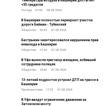
Температура воздуха в Башкирии достигнет
+35 градусов
Погода
07:00
08.08.2026
В Башкирии полностью перекроют участок
дороги Баймак - Тубинский
Общество
20:43
07.08.2026
Бастрыкин заинтересовался нарушением прав
инвалида в Башкирии
Общество
19:34
07.08.2026
В Уфе вынесли приговор женщине, избившей
сотрудника полиции
Общество
18:46
07.08.2026
13-летний подросток устроил ДТП на трассе в
Башкирии
Происшествия
17:32
07.08.2026
В Уфе введут ограничения движения на
Затонском мосту