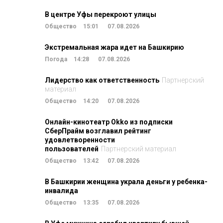
В центре Уфы перекроют улицы
Общество
15:01
07.08.2026
Экстремальная жара идет на Башкирию
Погода
14:28
07.08.2026
Лидерство как ответственность
Партнерский
материал
Общество
14:20
07.08.2026
Онлайн-кинотеатр Okko из подписки
СберПрайм возглавил рейтинг
удовлетворенности
пользователей
Партнерский материал
Общество
13:42
07.08.2026
В Башкирии женщина украла деньги у ребенка-
инвалида
Общество
13:35
07.08.2026