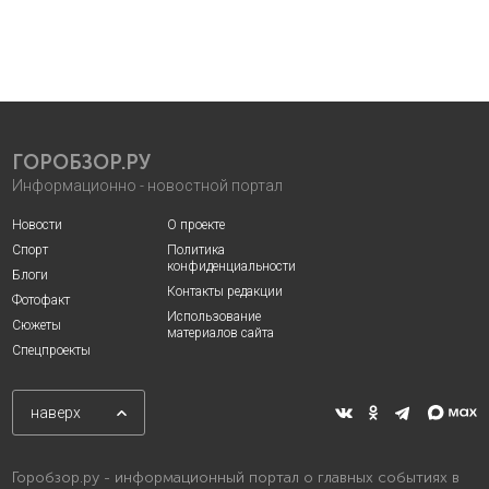
ГОРОБЗОР.РУ
Информационно - новостной портал
Новости
О проекте
Спорт
Политика
конфиденциальности
Блоги
Контакты редакции
Фотофакт
Использование
Сюжеты
материалов сайта
Спецпроекты
наверх
Горобзор.ру - информационный портал о главных событиях в