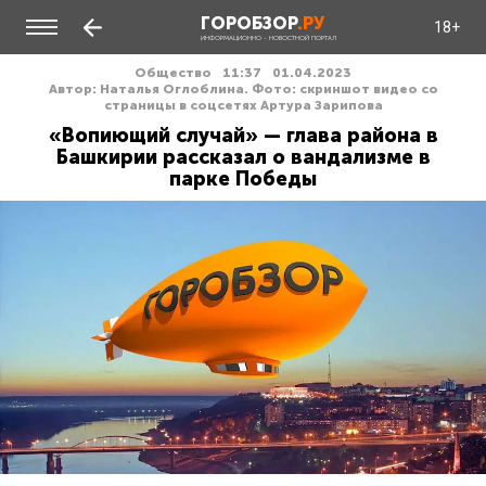
ГОРОБЗОР
.РУ
18+
ИНФОРМАЦИОННО - НОВОСТНОЙ ПОРТАЛ
Общество
11:37
01.04.2023
Автор: Наталья Оглоблина. Фото: скриншот видео со
страницы в соцсетях Артура Зарипова
«Вопиющий случай» — глава района в
Башкирии рассказал о вандализме в
парке Победы