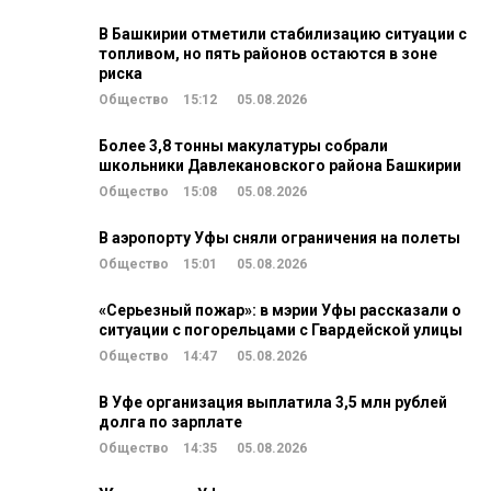
В Башкирии отметили стабилизацию ситуации с
топливом, но пять районов остаются в зоне
риска
Общество
15:12
05.08.2026
Более 3,8 тонны макулатуры собрали
школьники Давлекановского района Башкирии
Общество
15:08
05.08.2026
В аэропорту Уфы сняли ограничения на полеты
Общество
15:01
05.08.2026
«Серьезный пожар»: в мэрии Уфы рассказали о
ситуации с погорельцами с Гвардейской улицы
Общество
14:47
05.08.2026
В Уфе организация выплатила 3,5 млн рублей
долга по зарплате
Общество
14:35
05.08.2026