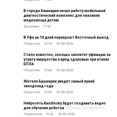
В городе Башкирии начал работу мобильный
диагностический комплекс для оказания
медпомощи детям
Здоровье
17:00
В Уфе на 10 дней перекроют Восточный выезд
Общество
16:18
05.08.2026
Стало известно, сколько заплатят уфимцам за
утрату имущества и вред здоровью при атаках
БПЛА
Общество
15:48
05.08.2026
Жители Башкирии увидят самый яркий
звездопад года
Общество
15:36
05.08.2026
Нейросеть Kandinsky будет создавать видео
для обучения роботов
Партнерский материал
Технологии
15:22
05.08.2026