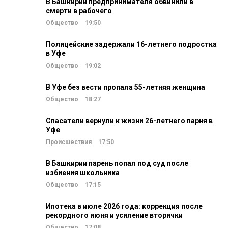
В Башкирии предпринимателя обвинили в
смерти в рабочего
Общество
19:50
Полицейские задержали 16-летнего подростка
в Уфе
Общество
19:02
В Уфе без вести пропала 55-летняя женщина
Общество
18:27
Спасатели вернули к жизни 26-летнего парня в
Уфе
Происшествия
17:50
В Башкирии парень попал под суд после
избиения школьника
Общество
17:15
Ипотека в июле 2026 года: коррекция после
рекордного июня и усиление вторички
Общество
17:08