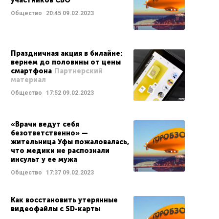
участников СВО
Общество
20:45
09.02.2023
Праздничная акция в билайне:
вернем до половины от цены
смартфона
Партнерский
материал
Общество
17:52
09.02.2023
«Врачи ведут себя
безответственно» —
жительница Уфы пожаловалась,
что медики не распознали
инсульт у ее мужа
Общество
17:37
09.02.2023
Как восстановить утерянные
видеофайлы с SD-карты