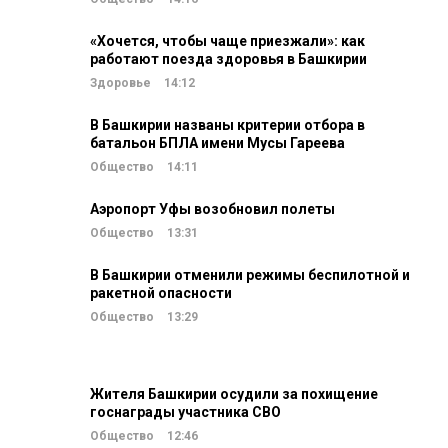
«Хочется, чтобы чаще приезжали»: как
работают поезда здоровья в Башкирии
Здоровье
14:12
В Башкирии названы критерии отбора в
батальон БПЛА имени Мусы Гареева
Общество
14:11
Аэропорт Уфы возобновил полеты
Общество
13:31
В Башкирии отменили режимы беспилотной и
ракетной опасности
Общество
13:29
Жителя Башкирии осудили за похищение
госнаграды участника СВО
Общество
12:46