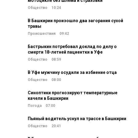
мотоцикле без шлема и страховки
Общество
10:24
В Башкирии произошло два загорания сухой
травы
Происшествия
09:42
Бастрыкин потребовал доклад по делу о
смерти 18-летней пациентки в Уфе
Общество
08:59
В Уфе мужчину осудили за избиение отца
Общество
08:00
Синоптики прогнозируют температурные
качели в Башкирии
Погода
07:00
Пьяный водитель уснул на трассе в Башкирии
Общество
20:41