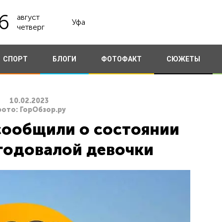
6
август
Уфа
четверг
СПОРТ
БЛОГИ
ФОТОФАКТ
СЮЖЕТЫ
10.02.2023
фото: ГорОбзор.ру
сообщили о состоянии
годовалой девочки