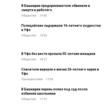
В Башкирии предпринимателя обвинили в
смерти в рабочего
Общество
19:50
Полицейские задержали 16-летнего подростка
в Уфе
Общество
19:02
В Уфе без вести пропала 55-летняя женщина
Общество
18:27
Спасатели вернули к жизни 26-летнего парня в
Уфе
Происшествия
17:50
В Башкирии парень попал под суд после
избиения школьника
Общество
17:15