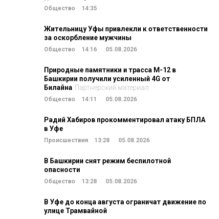
Общество
14:35
Жительницу Уфы привлекли к ответственности
за оскорбление мужчины
Общество
14:16
05.08.2026
Природные памятники и трасса М-12 в
Башкирии получили усиленный 4G от
Билайна
Партнерский материал
Общество
14:11
05.08.2026
Радий Хабиров прокомментировал атаку БПЛА
в Уфе
Происшествия
13:28
05.08.2026
В Башкирии снят режим беспилотной
опасности
Общество
13:28
05.08.2026
В Уфе до конца августа ограничат движение по
улице Трамвайной