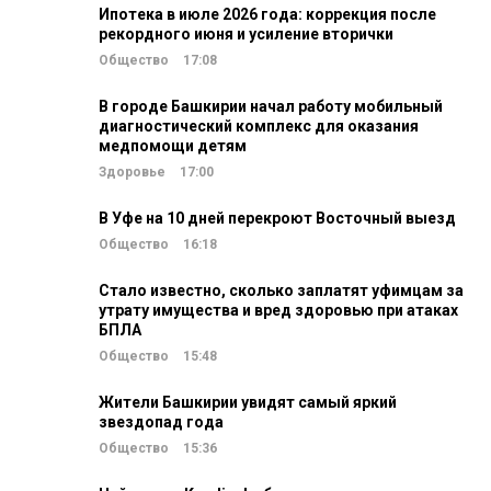
Ипотека в июле 2026 года: коррекция после
рекордного июня и усиление вторички
Общество
17:08
В городе Башкирии начал работу мобильный
диагностический комплекс для оказания
медпомощи детям
Здоровье
17:00
В Уфе на 10 дней перекроют Восточный выезд
Общество
16:18
Стало известно, сколько заплатят уфимцам за
утрату имущества и вред здоровью при атаках
БПЛА
Общество
15:48
Жители Башкирии увидят самый яркий
звездопад года
Общество
15:36