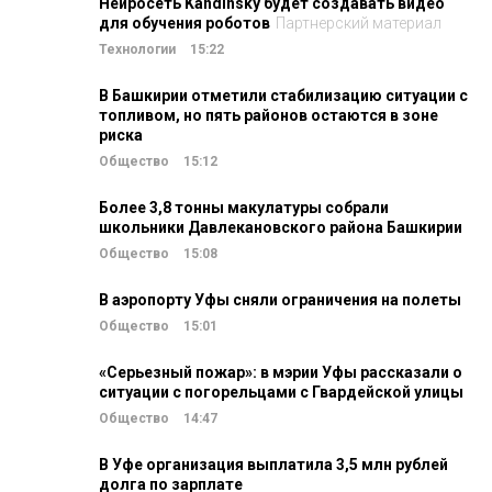
Нейросеть Kandinsky будет создавать видео
для обучения роботов
Партнерский материал
Технологии
15:22
В Башкирии отметили стабилизацию ситуации с
топливом, но пять районов остаются в зоне
риска
Общество
15:12
Более 3,8 тонны макулатуры собрали
школьники Давлекановского района Башкирии
Общество
15:08
В аэропорту Уфы сняли ограничения на полеты
Общество
15:01
«Серьезный пожар»: в мэрии Уфы рассказали о
ситуации с погорельцами с Гвардейской улицы
Общество
14:47
В Уфе организация выплатила 3,5 млн рублей
долга по зарплате