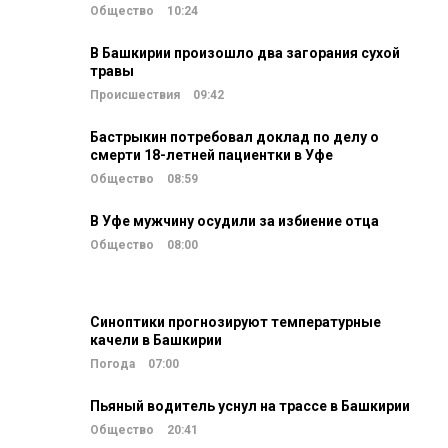
Общество
10:24
В Башкирии произошло два загорания сухой
травы
Происшествия
09:42
Бастрыкин потребовал доклад по делу о
смерти 18-летней пациентки в Уфе
Общество
08:59
В Уфе мужчину осудили за избиение отца
Общество
08:00
Синоптики прогнозируют температурные
качели в Башкирии
Погода
07:00
Пьяный водитель уснул на трассе в Башкирии
Общество
20:41