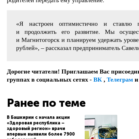
родителей передать ему управление.
«Я настроен оптимистично и ставлю п
и продолжить его развитие. Мы осущес
и Магнитогорск и планируем удержать урове
рублей», – рассказал предприниматель Савел
Дорогие читатели! Приглашаем Вас присоеди
группах в социальных сетях -
ВК
,
Телеграм
Ранее по теме
В Башкирии с начала акции
«Здоровая республика –
здоровый регион» врачи
впервые выявили более 7900