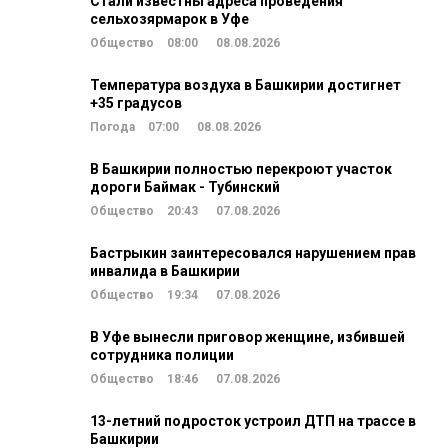
Стали известны адреса проведения
сельхозярмарок в Уфе
Общество
08:00
08.08.2026
Температура воздуха в Башкирии достигнет
+35 градусов
Погода
07:00
08.08.2026
В Башкирии полностью перекроют участок
дороги Баймак - Тубинский
Общество
20:43
07.08.2026
Бастрыкин заинтересовался нарушением прав
инвалида в Башкирии
Общество
19:34
07.08.2026
В Уфе вынесли приговор женщине, избившей
сотрудника полиции
Общество
18:46
07.08.2026
13-летний подросток устроил ДТП на трассе в
Башкирии