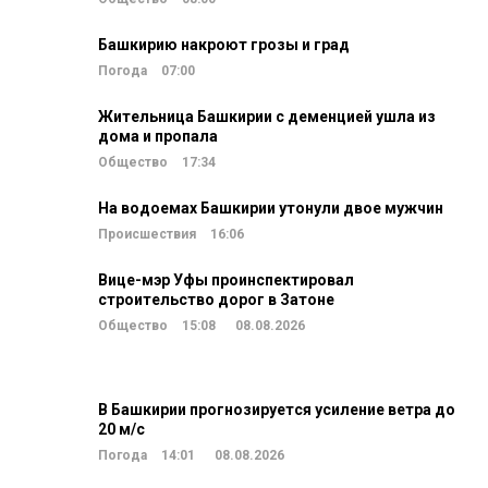
Башкирию накроют грозы и град
Погода
07:00
Жительница Башкирии с деменцией ушла из
дома и пропала
Общество
17:34
На водоемах Башкирии утонули двое мужчин
Происшествия
16:06
Вице-мэр Уфы проинспектировал
строительство дорог в Затоне
Общество
15:08
08.08.2026
В Башкирии прогнозируется усиление ветра до
20 м/c
Погода
14:01
08.08.2026