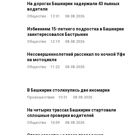
На дорогах Башкирии задержали 43 пьяных
водителя
Общество
13:31
08.08.2026
Избиением 15-летнего подростка в Башкирии
заинтересовался Бастрыкин
Общество
12:19
08.08.2026
Несовершеннолетний рассекал по ночной Уфе
на мотоцикле
Общество
11:22
08.08.2026
В Башкирии столкнулись две иномарки
Происшествия
10:31
08.08.2026
На четырех трассах Башкирии стартовали
сплошные проверки водителей
Общество
10:09
08.08.2026