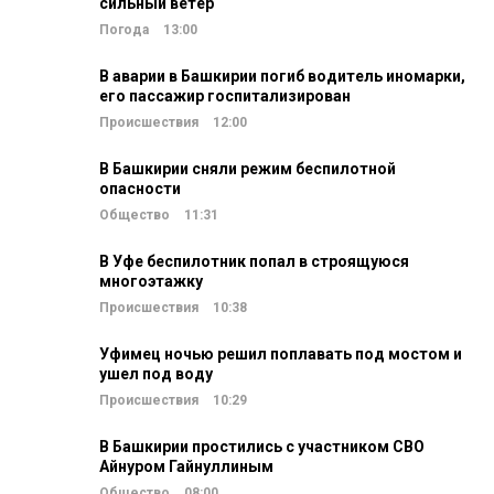
сильный ветер
Погода
13:00
В аварии в Башкирии погиб водитель иномарки,
его пассажир госпитализирован
Происшествия
12:00
В Башкирии сняли режим беспилотной
опасности
Общество
11:31
В Уфе беспилотник попал в строящуюся
многоэтажку
Происшествия
10:38
Уфимец ночью решил поплавать под мостом и
ушел под воду
Происшествия
10:29
В Башкирии простились с участником СВО
Айнуром Гайнуллиным
Общество
08:00