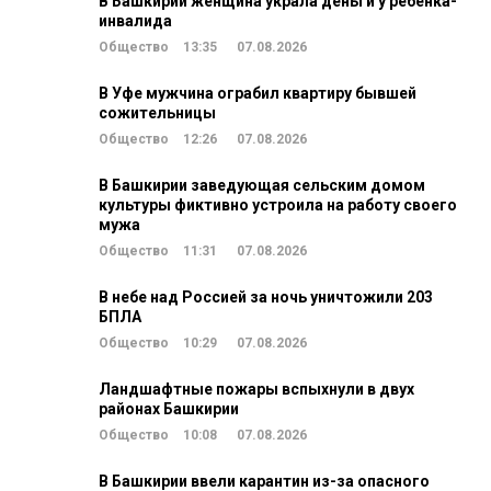
В Башкирии женщина украла деньги у ребенка-
инвалида
Общество
13:35
07.08.2026
В Уфе мужчина ограбил квартиру бывшей
сожительницы
Общество
12:26
07.08.2026
В Башкирии заведующая сельским домом
культуры фиктивно устроила на работу своего
мужа
Общество
11:31
07.08.2026
В небе над Россией за ночь уничтожили 203
БПЛА
Общество
10:29
07.08.2026
Ландшафтные пожары вспыхнули в двух
районах Башкирии
Общество
10:08
07.08.2026
В Башкирии ввели карантин из-за опасного