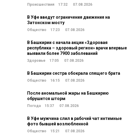
Происшествия
17:32
07.08.2026
В Уфе введут ограничения движения на
Затонском мосту
Общество
17:23
07.08.2026
В Башкирии с начала акции «Здоровая
республика – здоровый регион» врачи впервые
выявили более 7900 заболеваний
Здоровье
17:05
07.08.2026
В Башкирии сестра обокрала спящего брата
Общество
16:15
07.08.2026
После аномальной жары на Башкирию
обрушится шторм
Погода
15:37
07.08.2026
В Уфе мужчина слил в рабочий чат интимные
фото бывшей возлюбленной
Общество
15:21
07.08.2026