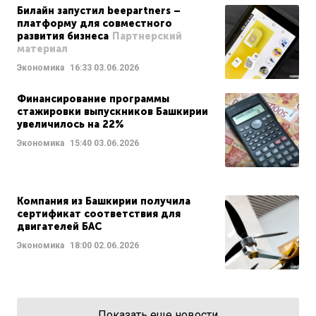
Билайн запустил beepartners –
платформу для совместного
развития бизнеса
Партнерский
материал
Экономика
16:33
03.06.2026
Финансирование программы
стажировки выпускников Башкирии
увеличилось на 22%
Экономика
15:40
03.06.2026
Компания из Башкирии получила
сертификат соответствия для
двигателей БАС
Экономика
18:00
02.06.2026
Показать еще новости