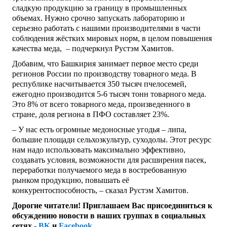
сладкую продукцию за границу в промышленных
объемах. Нужно срочно запускать лабораторию и
серьезно работать с нашими производителями в части
соблюдения жёстких мировых норм, в целом повышения
качества меда, – подчеркнул Рустэм Хамитов.
Добавим, что Башкирия занимает первое место среди
регионов России по производству товарного меда. В
республике насчитывается 350 тысяч пчелосемей,
ежегодно производится 5-6 тысяч тонн товарного меда.
Это 8% от всего товарного меда, произведенного в
стране, доля региона в ПФО составляет 23%.
– У нас есть огромные медоносные угодья – липа,
большие площади сельхозкультур, суходолы. Этот ресурс
нам надо использовать максимально эффективно,
создавать условия, возможности для расширения пасек,
переработки получаемого меда в востребованную
рынком продукцию, повышать её
конкурентоспособность, – сказал Рустэм Хамитов.
Дорогие читатели! Приглашаем Вас присоединиться к
обсуждению новости в наших группах в социальных
сетях -
ВК
и
Facebook