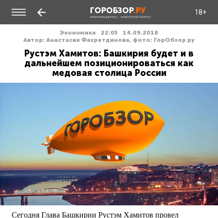
ГОРОБЗОР
.РУ
18+
ИНФОРМАЦИОННО - НОВОСТНОЙ ПОРТАЛ
Экономика
22:05
14.09.2018
Автор: Анастасия Фахретдинова, фото: ГорОбзор ру
Рустэм Хамитов: Башкирия будет и в
дальнейшем позиционироваться как
медовая столица России
Сегодня Глава Башкирии Рустэм Хамитов провел