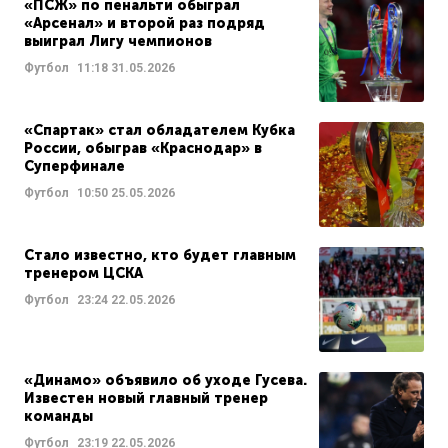
«ПСЖ» по пенальти обыграл
«Арсенал» и второй раз подряд
выиграл Лигу чемпионов
Футбол
11:18
31.05.2026
«Спартак» стал обладателем Кубка
России, обыграв «Краснодар» в
Суперфинале
Футбол
10:50
25.05.2026
Стало известно, кто будет главным
тренером ЦСКА
Футбол
23:24
22.05.2026
«Динамо» объявило об уходе Гусева.
Известен новый главный тренер
команды
Футбол
23:19
22.05.2026