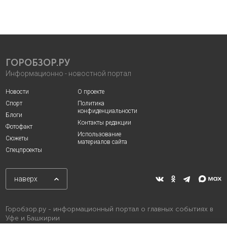
ГОРОБЗОР.РУ
Информационно - новостной портал
Новости
О проекте
Спорт
Политика
конфиденциальности
Блоги
Контакты редакции
Фотофакт
Использование
Сюжеты
материалов сайта
Спецпроекты
наверх
Горобзор.ру - информационный портал о главных событиях в
Уфе и Башкирии