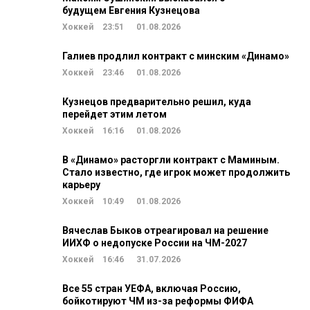
будущем Евгения Кузнецова
Хоккей
23:51
01.08.2026
Галиев продлил контракт с минским «Динамо»
Хоккей
23:46
01.08.2026
Кузнецов предварительно решил, куда
перейдет этим летом
Хоккей
16:16
01.08.2026
В «Динамо» расторгли контракт с Маминым.
Стало известно, где игрок может продолжить
карьеру
Хоккей
10:49
01.08.2026
Вячеслав Быков отреагировал на решение
ИИХФ о недопуске России на ЧМ-2027
Хоккей
16:46
31.07.2026
Все 55 стран УЕФА, включая Россию,
бойкотируют ЧМ из-за реформы ФИФА