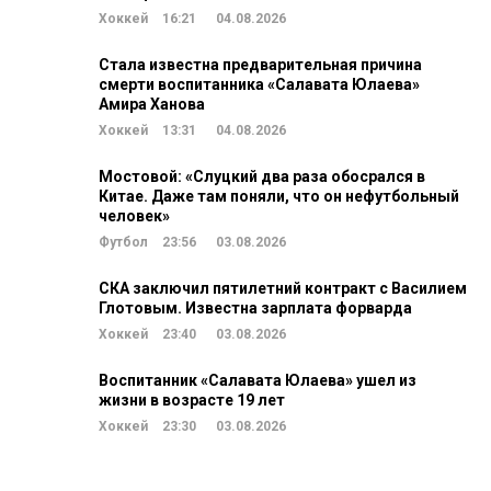
Хоккей
16:21
04.08.2026
Стала известна предварительная причина
смерти воспитанника «Салавата Юлаева»
Амира Ханова
Хоккей
13:31
04.08.2026
Мостовой: «Слуцкий два раза обосрался в
Китае. Даже там поняли, что он нефутбольный
человек»
Футбол
23:56
03.08.2026
СКА заключил пятилетний контракт с Василием
Глотовым. Известна зарплата форварда
Хоккей
23:40
03.08.2026
Воспитанник «Салавата Юлаева» ушел из
жизни в возрасте 19 лет
Хоккей
23:30
03.08.2026