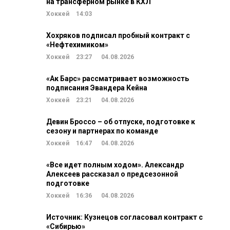
на трансферном рынке в КХЛ
Хоккей
14:03
Хохряков подписал пробный контракт с
«Нефтехимиком»
Хоккей
23:27
04.08.2026
«Ак Барс» рассматривает возможность
подписания Эвандера Кейна
Хоккей
23:21
04.08.2026
Девин Броссо – об отпуске, подготовке к
сезону и партнерах по команде
Хоккей
16:47
04.08.2026
«Все идет полным ходом». Александр
Алексеев рассказал о предсезонной
подготовке
Хоккей
16:36
04.08.2026
Источник: Кузнецов согласовал контракт с
«Сибирью»