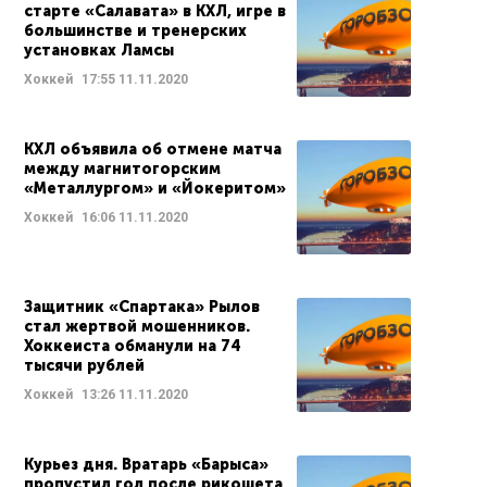
старте «Салавата» в КХЛ, игре в
большинстве и тренерских
установках Ламсы
Хоккей
17:55
11.11.2020
КХЛ объявила об отмене матча
между магнитогорским
«Металлургом» и «Йокеритом»
Хоккей
16:06
11.11.2020
Защитник «Спартака» Рылов
стал жертвой мошенников.
Хоккеиста обманули на 74
тысячи рублей
Хоккей
13:26
11.11.2020
Курьез дня. Вратарь «Барыса»
пропустил гол после рикошета