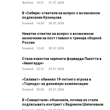
Футбол
10:21
31.07.2026
В «Сибири» ответили на вопрос о возможном
подписании Кузнецова
Хоккей
14:50
30.07.2026
Никитин ответил на вопрос о возможном
назначении на пост главного тренера сборной
России
Хоккей
12:42
30.07.2026
Стала известна зарплата форварда Пакетта в
«Авангарде»
Хоккей
22:31
29.07.2026
«Салават» обменял 19-летнего игрока в
«Торпедо» на денежную компенсацию
Хоккей
20:50
29.07.2026
В «Северстали» объяснили, почему не стали
подписывать контракт с Вадимом Шипачевым