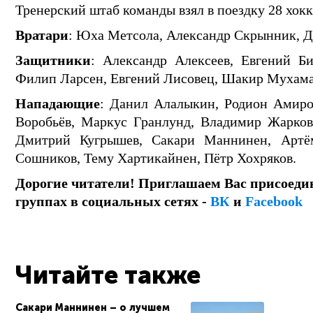
Тренерский штаб команды взял в поездку 28 хокк
Вратари
: Юха Метсола, Александр Скрынник, Д
Защитники
: Александр Алексеев, Евгений Б
Филип Ларсен, Евгений Лисовец, Шакир Мухама
Нападающие
: Данил Алалыкин, Родион Амиро
Воробьёв, Маркус Гранлунд, Владимир Жарков,
Дмитрий Кугрышев, Сакари Маннинен, Артё
Сошников, Тему Хартикайнен, Пётр Хохряков.
Дорогие читатели! Приглашаем Вас присоеди
группах в социальных сетях -
ВК
и
Facebook
Читайте также
Сакари Маннинен – о лучшем