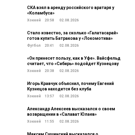
СКА взял в аренду российского вратаря у
«Коламбуса»
Хоккей
20:58
02.08.2026
Стало известно, за сколько «Галатасарай»
готов купить Батракова у «Локомотива»
Футбол
20:41
02.08.2026
«Он принесет пользу, как в Уфе». Вайсфельд
считает, что «Сибирь» подойдет Кузнецову
Хоккей
20:38
02.08.2026
Игорь Кравчук объяснил, почему Евгений
Кузнецов находится без клуба
Хоккей
13:57
02.08.2026
Александр Алексеев высказался о своем
возвращении в «Салават Юлаев»
Хоккей
11:55
02.08.2026
Максим Сушинский высказался о