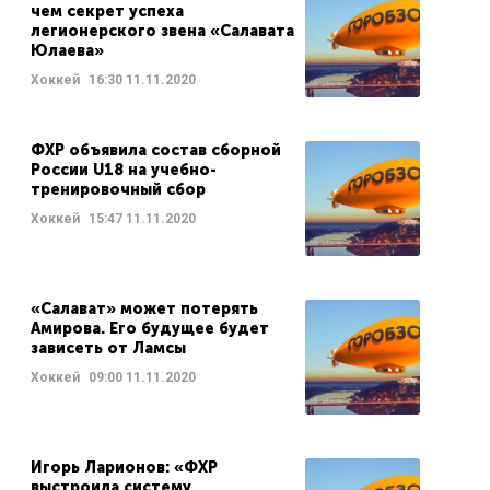
чем секрет успеха
легионерского звена «Салавата
Юлаева»
Хоккей
16:30
11.11.2020
ФХР объявила состав сборной
России U18 на учебно-
тренировочный сбор
Хоккей
15:47
11.11.2020
«Салават» может потерять
Амирова. Его будущее будет
зависеть от Ламсы
Хоккей
09:00
11.11.2020
Игорь Ларионов: «ФХР
выстроила систему