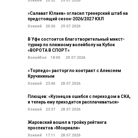
Хоккей
20:32
29.07.2026
«Салават Юлаев» огласил тренерский штаб на
предстоящий сезон-2026/2027 КХЛ
Хоккей
20:26
29.07.2026
В Уфе состоится благотворительный микст-
турнир по пляжному волейболу на Кубок
«ВОРОТА В СПОРТ»
Волейбол
18:00
29.07.2026
«Торпедо» расторгло контракт с Алексеем
Кручининым
Хоккей
23:46
28.07.2026
Плющев: «Кузнецов ошибся с переходом в СКА,
и теперь ему приходится расплачиваться»
Хоккей
23:37
28.07.2026
Жаровский вошел в тройку рейтинга
проспектов «Монреаля»
Хоккей
17:11
28.07.2026