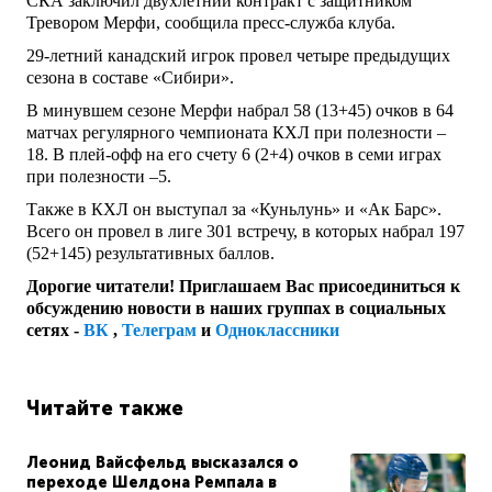
СКА заключил двухлетний контракт с защитником
Тревором Мерфи, сообщила пресс-служба клуба.
29-летний канадский игрок провел четыре предыдущих
сезона в составе «Сибири».
В минувшем сезоне Мерфи набрал 58 (13+45) очков в 64
матчах регулярного чемпионата КХЛ при полезности –
18. В плей-офф на его счету 6 (2+4) очков в семи играх
при полезности –5.
Также в КХЛ он выступал за «Куньлунь» и «Ак Барс».
Всего он провел в лиге 301 встречу, в которых набрал 197
(52+145) результативных баллов.
Дорогие читатели! Приглашаем Вас присоединиться к
обсуждению новости в наших группах в социальных
сетях -
ВК
,
Телеграм
и
Одноклассники
Читайте также
Леонид Вайсфельд высказался о
переходе Шелдона Ремпала в