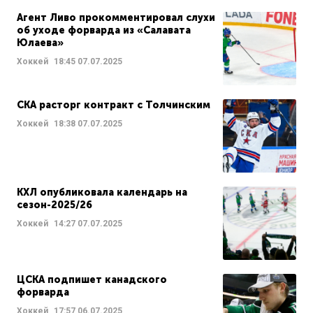
Агент Ливо прокомментировал слухи
об уходе форварда из «Салавата
Юлаева»
Хоккей
18:45
07.07.2025
СКА расторг контракт с Толчинским
Хоккей
18:38
07.07.2025
КХЛ опубликовала календарь на
сезон-2025/26
Хоккей
14:27
07.07.2025
ЦСКА подпишет канадского
форварда
Хоккей
17:57
06.07.2025