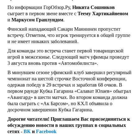
По информации ГорОбзор.Ру,
Никита Сошников
сыграет в первом звене вместе с
Теему Хартикайненом
и
Маркусом Гранлундом
.
Финский нападающий Сакари Маннинен пропустит
встречу. Отметим, что игрок тренируется в общей группе
и не имеет никаких заболеваний.
Для команды это встреча станет первой товарищеской
игрой в межсезонье. Следующий матч уфимцы проведут
3 августа вновь против «Автомобилиста».
В минувшем сезоне уфимский клуб завершил регулярный
чемпионат на шестой строчке Восточной конференции,
одержав победу в 29 встречах и заработав 68 очков. В
первом раунде Кубка Гагарина «Салават Юлаев» обыграл
«Авангард» в шести матчах. Во втором команда должна
была сыграть с «Ак Барсом», но КХЛ объявила о
досрочном завершении Кубка Гагарина.
Дорогие читатели! Приглашаем Вас присоединиться к
обсуждению новости в наших группах в социальных
сетях -
ВК
и
Facebook