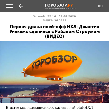
ГОРОБЗОР
.РУ
18+
ИНФОРМАЦИОННО - НОВОСТНОЙ ПОРТАЛ
Хоккей
22:16
01.08.2020
Серго Гаглоев
Первая драка плей-офф НХЛ: Джастин
Уильямс сцепился с Райаном Строумом
(ВИДЕО)
В матче квалификационного раунда плей-офф НХЛ